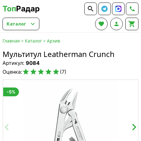
Топ
Радар






Каталог
Главная
>
Каталог
>
Архив
Мультитул Leatherman Crunch
Артикул:
9084





Оценка:
(7)
-5%