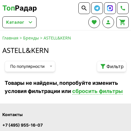
Топ
Радар






Каталог
Главная
>
Бренды
>
ASTELL&KERN
ASTELL&KERN

Фильтр
По популярности
Товары не найдены, попробуйте изменить
условия фильтрации или
сбросить фильтры
Контакты
+7 (495) 955-16-07