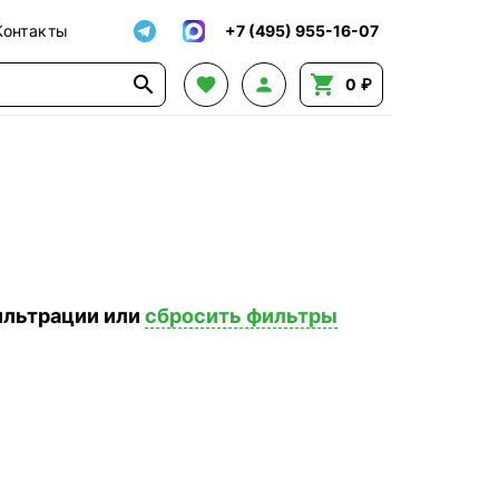
Контакты
+7 (495) 955-16-07




0 ₽
ильтрации или
сбросить фильтры