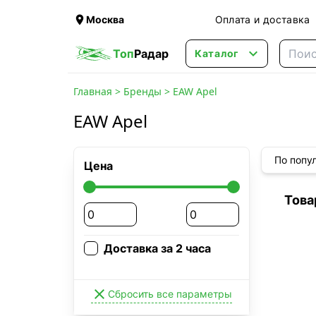

Москва
Оплата и доставка

Топ
Радар
Каталог
Главная
>
Бренды
>
EAW Apel
EAW Apel
По попу
Цена
Това
Доставка за 2 часа

Сбросить все параметры