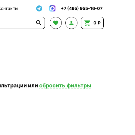
Контакты
+7 (495) 955-16-07




0 ₽
ильтрации или
сбросить фильтры