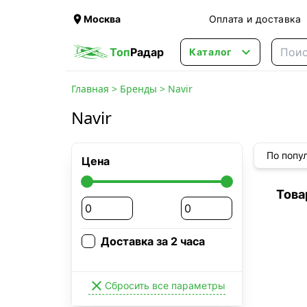

Москва
Оплата и доставка

Топ
Радар
Каталог
Главная
>
Бренды
>
Navir
Navir
По попу
Цена
Това
Доставка за 2 часа

Сбросить все параметры