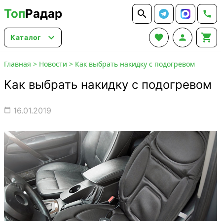
Топ
Радар






Каталог
Главная
>
Новости
>
Как выбрать накидку с подогревом
Как выбрать накидку с подогревом
16.01.2019
