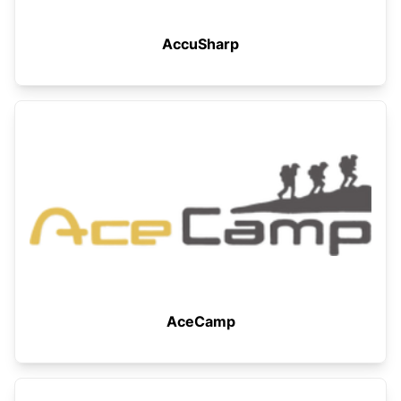
AccuSharp
AceCamp