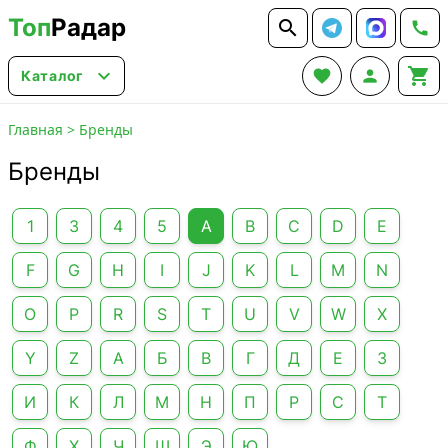
Топ
Радар






Каталог
Главная
>
Бренды
Бренды
1
3
4
5
A
B
C
D
E
F
G
H
I
J
K
L
M
N
O
P
R
S
T
U
V
W
X
Y
Z
А
Б
В
Г
Д
Е
З
И
К
Л
М
Н
П
Р
С
Т
Ф
Х
Ч
Ш
Э
Ю