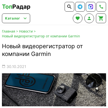
Топ
Радар






Каталог
Главная
>
Новости
>
Новый видеорегистратор от компании Garmin
Новый видеорегистратор от
компании Garmin
30.10.2021
