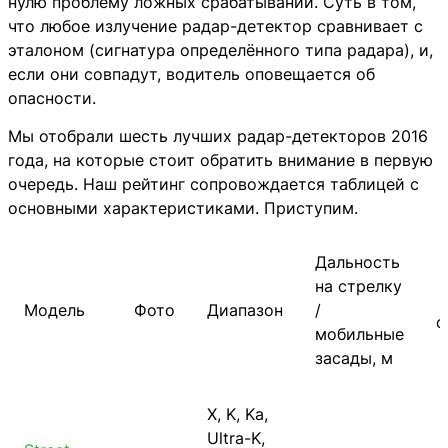
нулю проблему ложных срабатываний. Суть в том,
что любое излучение радар-детектор сравнивает с
эталоном (сигнатура определённого типа радара), и,
если они совпадут, водитель оповещается об
опасности.
Мы отобрали шесть лучших радар-детекторов 2016
года, на которые стоит обратить внимание в первую
очередь. Наш рейтинг сопровождается таблицей с
основными характеристиками. Приступим.
Дальность
на стрелку
Модель
Фото
Диапазон
/
о
мобильные
засады, м
X, K, Ka,
Ultra-K,