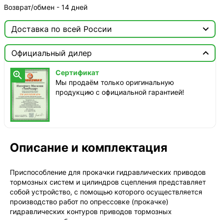
Возврат/обмен - 14 дней

Доставка по всей России

Москва

Официальный дилер
ТопРадар — Курьер
Сертификат

сегодня, от 350 ₽
Мы продаём только оригинальную
продукцию с официальной гарантией!
ТопРадар — Самовывоз
сегодня, бесплатно
наб. Бережковская, д. 20, стр. 19
СДЭК — Пункты выдачи
1-3 дня, от 385 ₽
Описание и комплектация
СДЭК — Курьер
1-3 дня, от 385 ₽
Приспособление для прокачки гидравлических приводов
тормозных систем и цилиндров сцепления представляет
собой устройство, с помощью которого осуществляется
производство работ по опрессовке (прокачке)
гидравлических контуров приводов тормозных