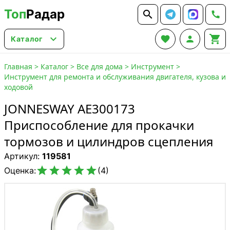
Топ
Радар






Каталог
Главная
>
Каталог
>
Все для дома
>
Инструмент
>
Инструмент для ремонта и обслуживания двигателя, кузова и
ходовой
JONNESWAY AE300173
Приспособление для прокачки
тормозов и цилиндров сцепления
Артикул:
119581





Оценка:
(4)