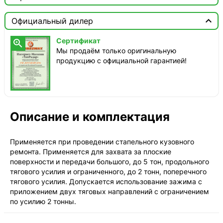
ТопРадар — Курьер
Сертификат


сегодня, бесплатно
Официальный дилер
Мы продаём только оригинальную продукцию с
официальной гарантией!
ТопРадар — Самовывоз
Сертификат

сегодня, бесплатно
Мы продаём только оригинальную
наб. Бережковская, д. 20, стр. 19
продукцию с официальной гарантией!
СДЭК — Пункты выдачи
1-3 дня, от 385 ₽
СДЭК — Курьер
1-3 дня, от 385 ₽
Описание и комплектация
Применяется при проведении стапельного кузовного
ремонта. Применяется для захвата за плоские
поверхности и передачи большого, до 5 тон, продольного
тягового усилия и ограниченного, до 2 тонн, поперечного
тягового усилия. Допускается использование зажима с
приложением двух тяговых направлений с ограничением
по усилию 2 тонны.