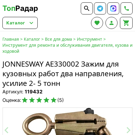
Топ
Радар






Каталог
Главная
>
Каталог
>
Все для дома
>
Инструмент
>
Инструмент для ремонта и обслуживания двигателя, кузова и
ходовой
JONNESWAY AE330002 Зажим для
кузовных работ два направления,
усилие 2- 5 тонн
Артикул:
119432





Оценка:
(5)