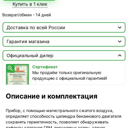
Купить в 1 клик
Возврат/обмен - 14 дней

Доставка по всей России

Москва

Гарантия магазина
ТопРадар — Курьер
Сертификат


сегодня, бесплатно
Официальный дилер
Мы продаём только оригинальную продукцию с
официальной гарантией!
ТопРадар — Самовывоз
Сертификат

сегодня, бесплатно
Мы продаём только оригинальную
наб. Бережковская, д. 20, стр. 19
продукцию с официальной гарантией!
СДЭК — Пункты выдачи
1-3 дня, от 385 ₽
Описание и комплектация
СДЭК — Курьер
1-3 дня, от 385 ₽
Прибор, с помощью магистрального сжатого воздуха,
определяет способность цилиндра бензинового двигателя
сохранять герметичность, позволяет обнаруживать
дефекты клапанов ГРМ, поршневых колец, стенок