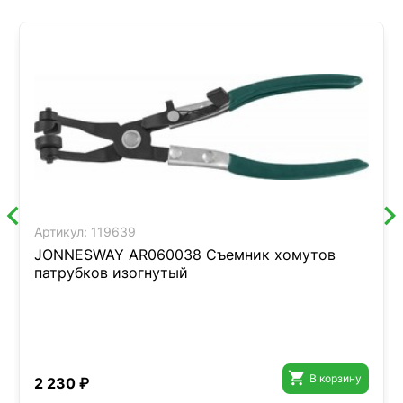
Артикул:
119639
JONNESWAY AR060038 Съемник хомутов
патрубков изогнутый

В корзину
2 230 ₽