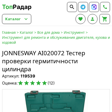
Топ
Радар






Каталог
Главная
>
Каталог
>
Все для дома
>
Инструмент
>
Инструмент для ремонта и обслуживания двигателя, кузова и
ходовой
JONNESWAY AI020072 Тестер
проверки гермитичности
цилиндра
Артикул:
119539





Оценка:
(12)