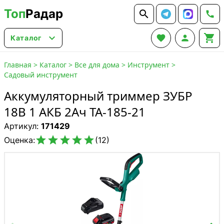
Топ
Радар






Каталог
Главная
>
Каталог
>
Все для дома
>
Инструмент
>
Садовый инструмент
Аккумуляторный триммер ЗУБР
18В 1 АКБ 2Ач ТА-185-21
Артикул:
171429





Оценка:
(12)