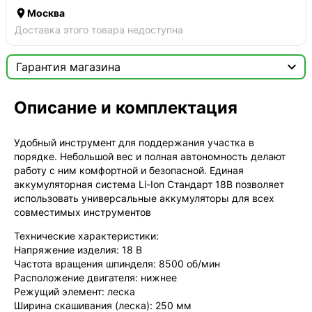

Москва
Доставка этого товара недоступна

Гарантия магазина
Сертификат

Описание и комплектация
Мы продаём только оригинальную продукцию с
официальной гарантией!
Удобный инструмент для поддержания участка в
порядке. Небольшой вес и полная автономность делают
работу с ним комфортной и безопасной. Единая
аккумуляторная система Li-Ion Стандарт 18В позволяет
использовать универсальные аккумуляторы для всех
совместимых инструментов
Технические характеристики:
Напряжение изделия: 18 В
Частота вращения шпинделя: 8500 об/мин
Расположение двигателя: нижнее
Режущий элемент: леска
Ширина скашивания (леска): 250 мм