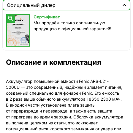

Москва

Официальный дилер
ТопРадар — Курьер
Сертификат

сегодня, от 350 ₽
Мы продаём только оригинальную
продукцию с официальной гарантией!
ТопРадар — Самовывоз
сегодня, бесплатно
наб. Бережковская, д. 20, стр. 19
СДЭК — Пункты выдачи
1-3 дня, от 385 ₽
Описание и комплектация
СДЭК — Курьер
1-3 дня, от 385 ₽
Аккумулятор повышенной емкости Fenix ARB-L21-
5000U — это современный, надёжный элемент питания,
созданный специально для фонарей Fenix. Его емкость
в 2 раза выше обычного аккумулятора 18650 2300 мАч.
В анодной части установлена плата защиты
от переразряда и перезаряда, а также есть защита
от перегрева во время зарядки. Оболочка аккумулятора
выполнена целиком из стали, это исключает
потенциальный риск короткого замыкания от удара или