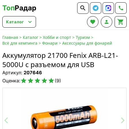
Топ
Радар






Каталог
Главная
>
Каталог
>
Хобби и спорт
>
Туризм
>
Всё для кемпинга
>
Фонари
>
Аксессуары для фонарей
Аккумулятор 21700 Fenix ARB-L21-
5000U с разъемом для USB
Артикул:
207646





Оценка:
(9)