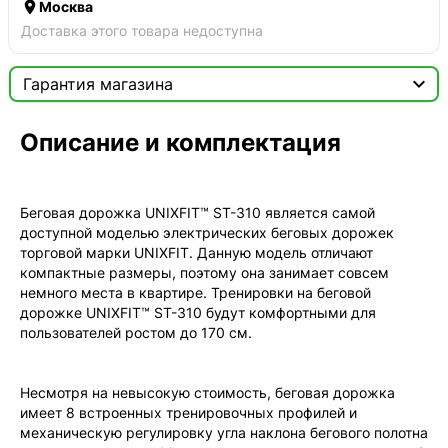

Москва
Доставка этого товара недоступна

Гарантия магазина
Сертификат

Описание и комплектация
Мы продаём только оригинальную продукцию с
официальной гарантией!
Беговая дорожка UNIXFIT™ ST-310 является самой
доступной моделью электрических беговых дорожек
торговой марки UNIXFIT. Данную модель отличают
компактные размеры, поэтому она занимает совсем
немного места в квартире. Тренировки на беговой
дорожке UNIXFIT™ ST-310 будут комфортными для
пользователей ростом до 170 см.
Несмотря на невысокую стоимость, беговая дорожка
имеет 8 встроенных тренировочных профилей и
механическую регулировку угла наклона бегового полотна