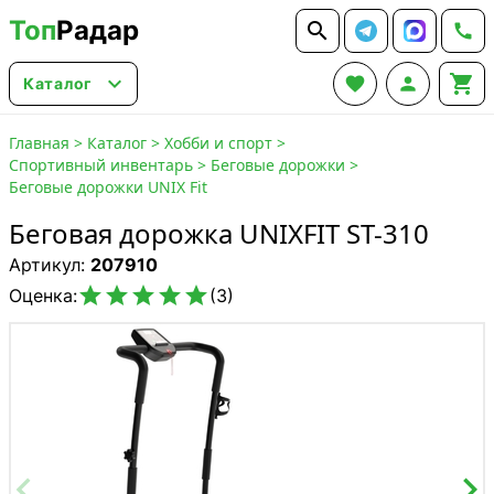
Топ
Радар






Каталог
Главная
>
Каталог
>
Хобби и спорт
>
Спортивный инвентарь
>
Беговые дорожки
>
Беговые дорожки UNIX Fit
Беговая дорожка UNIXFIT ST-310
Артикул:
207910





Оценка:
(3)