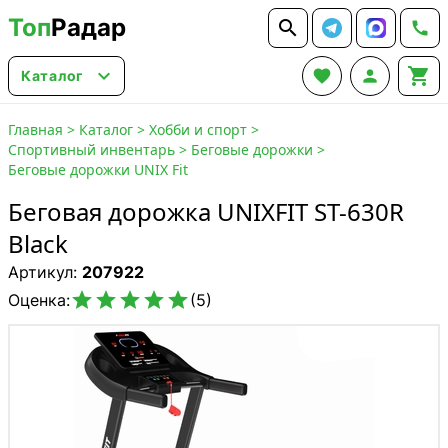
Топ
Радар






Каталог
Главная
>
Каталог
>
Хобби и спорт
>
Спортивный инвентарь
>
Беговые дорожки
>
Беговые дорожки UNIX Fit
Беговая дорожка UNIXFIT ST-630R
Black
Артикул:
207922





Оценка:
(5)