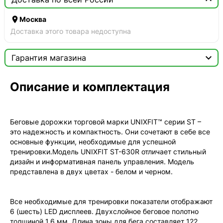

Москва
Доставка этого товара недоступна

Гарантия магазина
Сертификат

Описание и комплектация
Мы продаём только оригинальную продукцию с
официальной гарантией!
Беговые дорожки торговой марки UNIXFIT™ серии ST –
это надежность и компактность. Они сочетают в себе все
основные функции, необходимые для успешной
тренировки.Модель UNIXFIT ST-630R отличает стильный
дизайн и информативная панель управления. Модель
представлена в двух цветах - белом и черном.
Все необходимые для тренировки показатели отображают
6 (шесть) LED дисплеев. Двухслойное беговое полотно
толщиной 1,6 мм. Длина зоны для бега составляет 122