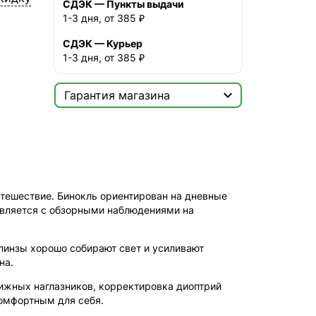
СДЭК — Пункты выдачи
1-3 дня, от 385 ₽
СДЭК — Курьер
1-3 дня, от 385 ₽

Гарантия магазина
Сертификат

Мы продаём только
оригинальную продукцию с
официальной гарантией!
утешествие. Бинокль ориентирован на дневные
авляется с обзорными наблюдениями на
линзы хорошо собирают свет и усиливают
на.
ижных наглазников, корректировка диоптрий
комфортным для себя.