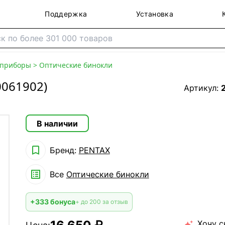
Поддержка
Установка
 приборы
>
Оптические бинокли
0061902)
Артикул:
В наличии

Бренд:
PENTAX

Все
Оптические бинокли
+333 бонуса
+ до 200 за отзыв
Хочу с
