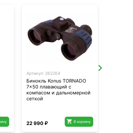
Артикул:
262264
Артикул:
4
Бинокль Konus TORNADO
Бинокль V
7x50 плавающий с
CONTINE
компасом и дальномерной
(SCBO-10
сеткой

зину
В корзину
22 990 ₽
62 790 ₽