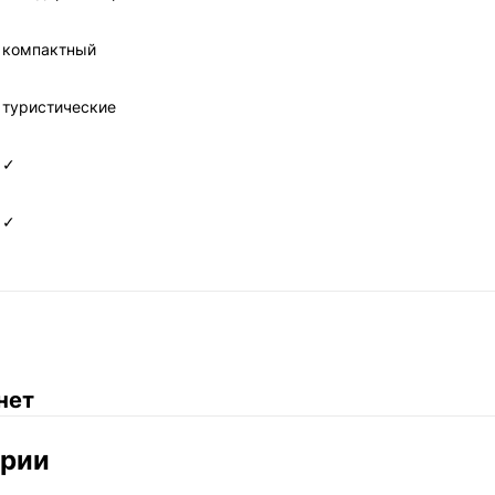
компактный
туристические
✓
✓
нет
ории