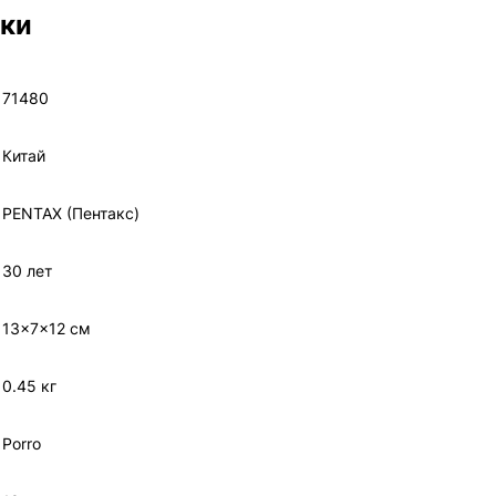
ики
71480
Китай
PENTAX (Пентакс)
30 лет
13x7x12 см
0.45 кг
Porro