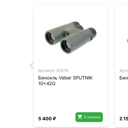
Артикул:
41879
Арти
Бинокль Veber SPUTNIK
Бин
10x42G

В корзину
5 400 ₽
2 1