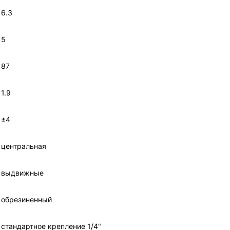
6.3
5
87
1.9
±4
центральная
выдвижные
обрезиненный
стандартное крепление 1/4"