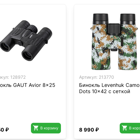
кул:
128972
Артикул:
213770
окль GAUT Avior 8x25
Бинокль Levenhuk Camo
Dots 10x42 с сеткой


В корзину
В кор
50 ₽
8 990 ₽