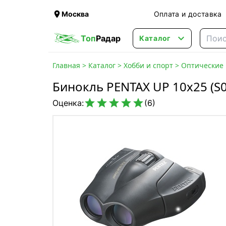

Москва
Оплата и доставка

Топ
Радар
Каталог
Главная
>
Каталог
>
Хобби и спорт
>
Оптические
Бинокль PENTAX UP 10x25 (S





Оценка:
(6)