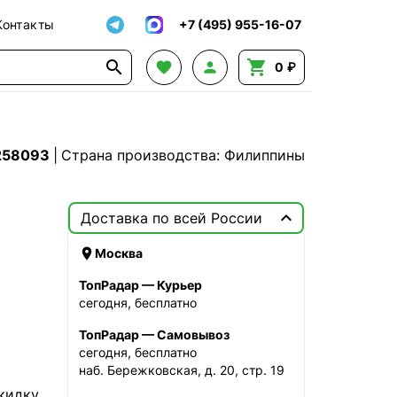
Контакты
+7 (495) 955-16-07




0 ₽
258093
|
Страна производства: Филиппины

Доставка по всей России

Москва
ТопРадар — Курьер
сегодня, бесплатно
ТопРадар — Самовывоз
сегодня, бесплатно
наб. Бережковская, д. 20, стр. 19
кидку