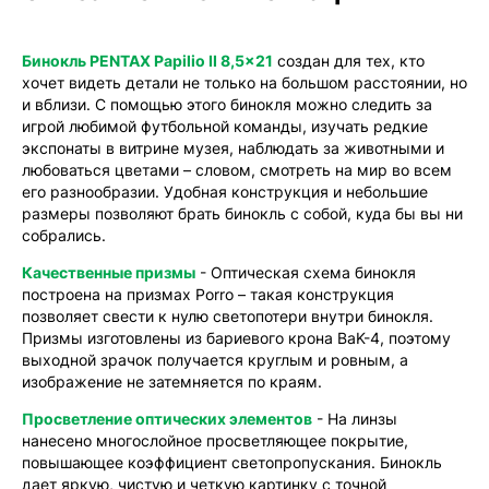
официальной гарантией!
Бинокль PENTAX Papilio II 8,5x21
создан для тех, кто
хочет видеть детали не только на большом расстоянии, но
и вблизи. С помощью этого бинокля можно следить за
игрой любимой футбольной команды, изучать редкие
экспонаты в витрине музея, наблюдать за животными и
любоваться цветами – словом, смотреть на мир во всем
его разнообразии. Удобная конструкция и небольшие
размеры позволяют брать бинокль с собой, куда бы вы ни
собрались.
Качественные призмы
- Оптическая схема бинокля
построена на призмах Porro – такая конструкция
позволяет свести к нулю светопотери внутри бинокля.
Призмы изготовлены из бариевого крона BaK-4, поэтому
выходной зрачок получается круглым и ровным, а
изображение не затемняется по краям.
Просветление оптических элементов
- На линзы
нанесено многослойное просветляющее покрытие,
повышающее коэффициент светопропускания. Бинокль
дает яркую, чистую и четкую картинку с точной