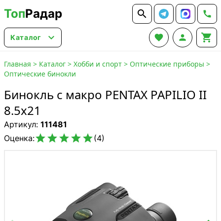
Топ
Радар






Каталог
Главная
>
Каталог
>
Хобби и спорт
>
Оптические приборы
>
Оптические бинокли
Бинокль с макро PENTAX PAPILIO II
8.5x21
Артикул:
111481





Оценка:
(4)