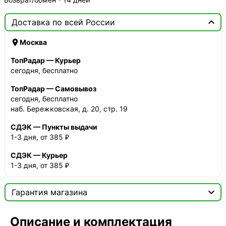

Доставка по всей России

Москва
ТопРадар — Курьер
сегодня, бесплатно
ТопРадар — Самовывоз
сегодня, бесплатно
наб. Бережковская, д. 20, стр. 19
СДЭК — Пункты выдачи
1-3 дня, от 385 ₽
СДЭК — Курьер
1-3 дня, от 385 ₽

Гарантия магазина
Сертификат

Описание и комплектация
Мы продаём только оригинальную продукцию с