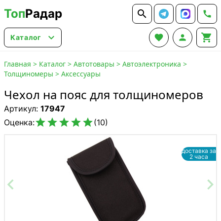
Топ
Радар






Каталог
Главная
>
Каталог
>
Автотовары
>
Автоэлектроника
>
Толщиномеры
>
Аксессуары
Чехол на пояс для толщиномеров
Артикул:
17947





Оценка:
(10)
доставка за
2 часа