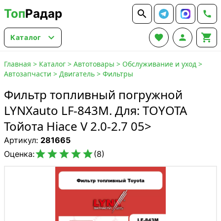
Топ
Радар






Каталог
Главная
>
Каталог
>
Автотовары
>
Обслуживание и уход
>
Автозапчасти
>
Двигатель
>
Фильтры
Фильтр топливный погружной
LYNXauto LF-843M. Для: TOYOTA
Тойота Hiace V 2.0-2.7 05>
Артикул:
281665





Оценка:
(8)