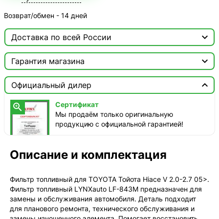
Возврат/обмен - 14 дней

Доставка по всей России

Москва

Гарантия магазина
ТопРадар — Курьер
Сертификат


сегодня, бесплатно
Официальный дилер
Мы продаём только оригинальную продукцию с
официальной гарантией!
ТопРадар — Самовывоз
Сертификат

сегодня, бесплатно
Мы продаём только оригинальную
наб. Бережковская, д. 20, стр. 19
продукцию с официальной гарантией!
СДЭК — Пункты выдачи
1-3 дня, от 385 ₽
Описание и комплектация
СДЭК — Курьер
1-3 дня, от 385 ₽
Фильтр топливный для TOYOTA Тойота Hiace V 2.0-2.7 05>.
Фильтр топливный LYNXauto LF-843M предназначен для
замены и обслуживания автомобиля. Деталь подходит
для планового ремонта, технического обслуживания и
замены изношенного элемента. Помогает восстановить