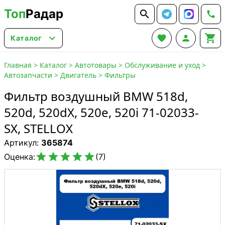
Топ
Радар






Каталог
Главная
>
Каталог
>
Автотовары
>
Обслуживание и уход
>
Автозапчасти
>
Двигатель
>
Фильтры
Фильтр воздушный BMW 518d,
520d, 520dX, 520e, 520i 71-02033-
SX, STELLOX
Артикул:
365874





Оценка:
(7)