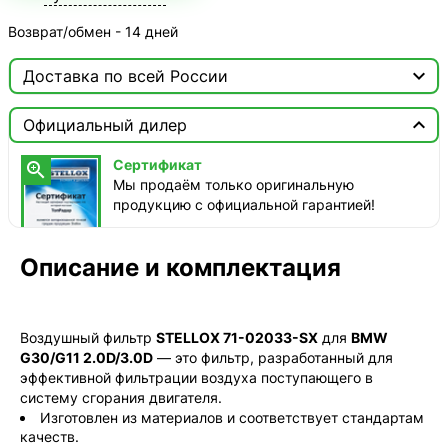
Возврат/обмен - 14 дней

Доставка по всей России

Москва

Официальный дилер
ТопРадар — Курьер
Сертификат

сегодня, от 350 ₽
Мы продаём только оригинальную
продукцию с официальной гарантией!
ТопРадар — Самовывоз
сегодня, бесплатно
наб. Бережковская, д. 20, стр. 19
Описание и комплектация
СДЭК — Пункты выдачи
1-3 дня, от 385 ₽
Воздушный фильтр
STELLOX 71-02033-SX
для
BMW
СДЭК — Курьер
G30/G11 2.0D/3.0D
— это фильтр, разработанный для
1-3 дня, от 385 ₽
эффективной фильтрации воздуха поступающего в
систему сгорания двигателя.
Изготовлен из материалов и соответствует стандартам
качеств.