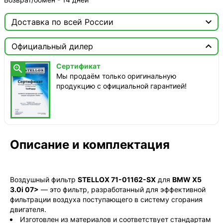

Доставка по всей России

Москва

Официальный дилер
ТопРадар — Курьер
Сертификат

сегодня, от 350 ₽
Мы продаём только оригинальную
продукцию с официальной гарантией!
ТопРадар — Самовывоз
сегодня, бесплатно
наб. Бережковская, д. 20, стр. 19
СДЭК — Пункты выдачи
2-4 дня, от 385 ₽
Описание и комплектация
СДЭК — Курьер
2-4 дня, от 385 ₽
Воздушный фильтр
STELLOX 71-01162-SX
для
BMW X5
3.0i 07>
— это фильтр, разработанный для эффективной
фильтрации воздуха поступающего в систему сгорания
двигателя.
Изготовлен из материалов и соответствует стандартам