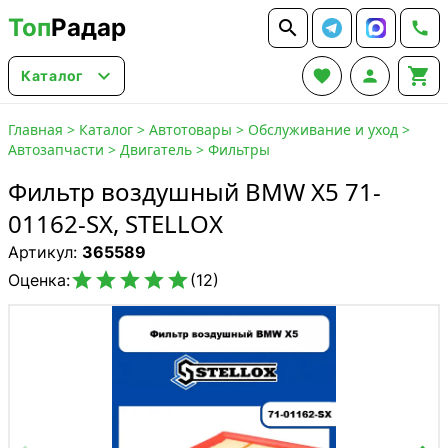
Топ
Радар






Каталог
Главная
>
Каталог
>
Автотовары
>
Обслуживание и уход
>
Автозапчасти
>
Двигатель
>
Фильтры
Фильтр воздушный BMW X5 71-
01162-SX, STELLOX
Артикул:
365589





Оценка:
(12)