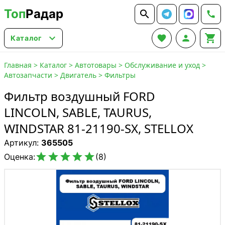
Топ
Радар






Каталог
Главная
>
Каталог
>
Автотовары
>
Обслуживание и уход
>
Автозапчасти
>
Двигатель
>
Фильтры
Фильтр воздушный FORD
LINCOLN, SABLE, TAURUS,
WINDSTAR 81-21190-SX, STELLOX
Артикул:
365505





Оценка:
(8)