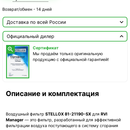
Возврат/обмен - 14 дней

Доставка по всей России

Москва

Официальный дилер
ТопРадар — Курьер
Сертификат

завтра, от 350 ₽
Мы продаём только оригинальную
продукцию с официальной гарантией!
ТопРадар — Самовывоз
сегодня, бесплатно
наб. Бережковская, д. 20, стр. 19
СДЭК — Пункты выдачи
2-4 дня, от 385 ₽
Описание и комплектация
СДЭК — Курьер
2-4 дня, от 385 ₽
Воздушный фильтр
STELLOX 81-21190-SX
для
RVI
Manager
— это фильтр, разработанный для эффективной
фильтрации воздуха поступающего в систему сгорания