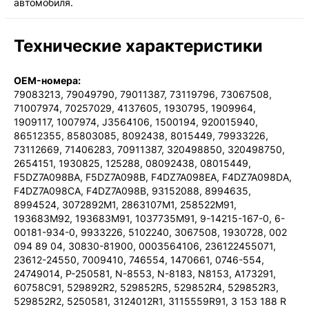
автомобиля.
Технические характеристики
OEM-номера:
79083213, 79049790, 79011387, 73119796, 73067508,
71007974, 70257029, 4137605, 1930795, 1909964,
1909117, 1007974, J3564106, 1500194, 920015940,
86512355, 85803085, 8092438, 8015449, 79933226,
73112669, 71406283, 70911387, 320498850, 320498750,
2654151, 1930825, 125288, 08092438, 08015449,
F5DZ7A098BA, F5DZ7A098B, F4DZ7A098EA, F4DZ7A098DA,
F4DZ7A098CA, F4DZ7A098B, 93152088, 8994635,
8994524, 3072892M1, 2863107M1, 258522M91,
193683M92, 193683M91, 1037735M91, 9-14215-167-0, 6-
00181-934-0, 9933226, 5102240, 3067508, 1930728, 002
094 89 04, 30830-81900, 0003564106, 236122455071,
23612-24550, 7009410, 746554, 1470661, 0746-554,
24749014, P-250581, N-8553, N-8183, N8153, A173291,
60758C91, 529892R2, 529852R5, 529852R4, 529852R3,
529852R2, 5250581, 3124012R1, 3115559R91, 3 153 188 R