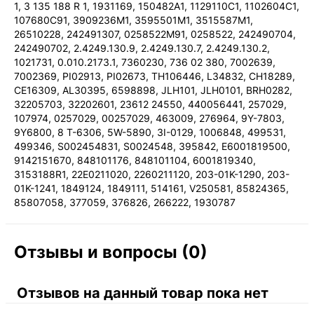
1, 3 135 188 R 1, 1931169, 150482A1, 1129110C1, 1102604C1,
107680C91, 3909236M1, 3595501M1, 3515587M1,
26510228, 242491307, 0258522M91, 0258522, 242490704,
242490702, 2.4249.130.9, 2.4249.130.7, 2.4249.130.2,
1021731, 0.010.2173.1, 7360230, 736 02 380, 7002639,
7002369, PI02913, PI02673, TH106446, L34832, CH18289,
CE16309, AL30395, 6598898, JLH101, JLH0101, BRH0282,
32205703, 32202601, 23612 24550, 440056441, 257029,
107974, 0257029, 00257029, 463009, 276964, 9Y-7803,
9Y6800, 8 T-6306, 5W-5890, 3I-0129, 1006848, 499531,
499346, S002454831, S0024548, 395842, E6001819500,
9142151670, 848101176, 848101104, 6001819340,
3153188R1, 22E0211020, 2260211120, 203-01K-1290, 203-
01K-1241, 1849124, 1849111, 514161, V250581, 85824365,
85807058, 377059, 376826, 266222, 1930787
Отзывы и вопросы (0)
Отзывов на данный товар пока нет