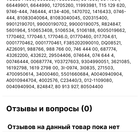
66449901, 6644990, 12705260, 11993981, T15 129 620,
9746-444, 746444, 4134-406, 1470702, 1416433, 0746-
444, 81083040064, 81083040045, 020315400,
99012190701, 99000190702, 99000190075, R824847,
5601964, 510653408, 5106534, 5106188, 6005019662,
1770462, 177046.1, 177046.0, 01770460, 017.704.61,
0001770462, 0001770461, F385202090010, DQ08521,
AZ26091, 988766, 988 766 00, 746 444 00, 687774,
43262200, 432622, 29504406, 074644, 074 644 4,
00746444, 00687774, Y03727603, 9304990051, 3621085,
16192798, 1619 2798 00, 3I-0974, 3I0835, 271503,
4700950614, 34000460, 5501660684, A0040940904,
A0010944704, 4002576, C23440/3, 012-1109080,
0040940904, 824847, 80 913 927, 80504400
Отзывы и вопросы (0)
Отзывов на данный товар пока нет