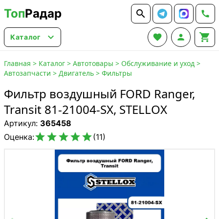
Топ
Радар






Каталог
Главная
>
Каталог
>
Автотовары
>
Обслуживание и уход
>
Автозапчасти
>
Двигатель
>
Фильтры
Фильтр воздушный FORD Ranger,
Transit 81-21004-SX, STELLOX
Артикул:
365458





Оценка:
(11)