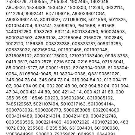
75248729, 7140555, 2165054, 1902465, 1902048,
ABU8522, 1534488, 1534487, 1500300, 112294, 0632114,
0112294, 8092441, BD7T9601B, A830X9601CGA,
A830X9601AJA, 80913927, 77TU9601B, 5011556, 5011325,
0010944704, 9974141, 25096250, PM 1568, A 61568,
14401B2250, 9983763, 632114, 5001834750, 500024503,
5000242503, 42553198, 422165054, 2165076, 1902848,
1902120, 1186389, 008323288, 008323287, 008323285,
008323032, 002165054, 001902465, 001902048,
8315085102, 8009101128000, 1210702033400, 0998 3763,
0419 3517, 0400 2576, 0216 5074, 0216 5054, 0216 5041,
85.00001-5277, 85.00001-5182, 82.08304-0036, 81.08304-
0064, 81.08304-0045, 81.08304-0036, Q83190851020,
345 094 73 04, 345 084 73 04, 016 094 84 02, 013 094 17
02, 004 094 09 04, 002 200 48 00, 002 094 82 04, 001 094
47 04, 000 421 44 89, 000 421 43 14, 000 421 41 89, 000
356 35 95, 16546-D9200, 035002960, 8319085102,
7485129567, 5021107494, 5010317163, 5010094144,
5000783932, 5000286773, 5000283088, 0022004800,
0004214489, 0004214314, 0004214189, 0004212748,
0003563595, 0002214489, 4631072020, 4631072000, 463
1072 030, 235586, 0 235 586, 631204401, 601200960,
VOE6644990, 900808, 79359626, 664990, 6644991,