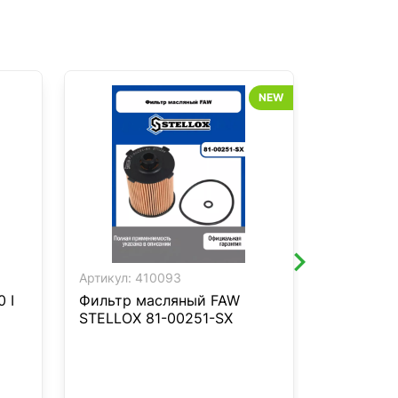
NEW
Артикул:
410093
Артикул:
4
 I
Фильтр масляный FAW
Фильтр А
STELLOX 81-00251-SX
STELLOX 