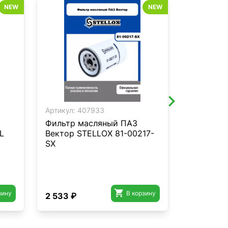
NEW
NEW
Артикул:
407933
Артикул:
4
Фильтр масляный ПАЗ
Фильтр в
L
Вектор STELLOX 81-00217-
STELLOX 
SX

зину
В корзину
2 533 ₽
8 236 ₽