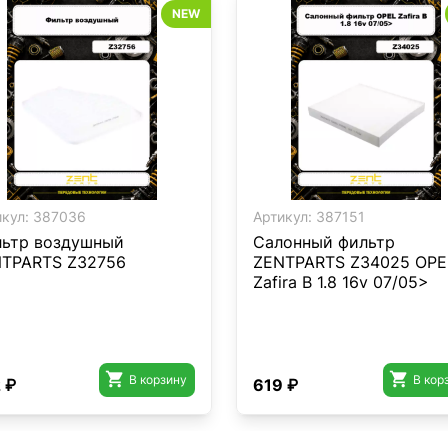
NEW
кул:
387036
Артикул:
387151
ьтр воздушный
Салонный фильтр
TPARTS Z32756
ZENTPARTS Z34025 OPE
Zafira B 1.8 16v 07/05>


В корзину
В кор
 ₽
619 ₽