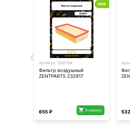
NEW
Артикул:
386764
Арти
Фильтр воздушный
Фил
ZENTPARTS Z32917
ZEN

В корзину
655 ₽
532