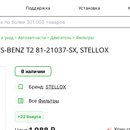
Поддержка
Установка
и уход
>
Автозапчасти
>
Двигатель
>
Фильтры
-BENZ T2 81-21037-SX, STELLOX
В наличии

Бренд:
STELLOX

Все
Фильтры
+22 бонуса
Хочу с
