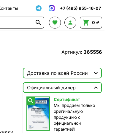
Контакты
+7 (495) 955-16-07




0 ₽
Артикул:
365556

Доставка по всей России

Москва

Официальный дилер
ТопРадар — Курьер
Сертификат

сегодня, от 350 ₽
Мы продаём только
оригинальную
ТопРадар — Самовывоз
продукцию с
сегодня, бесплатно
официальной
наб. Бережковская, д. 20, стр. 19
гарантией!
кидку