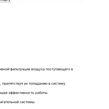
СДЭК — Пункты выдачи
2-4 дня, от 385 ₽
СДЭК — Курьер
2-4 дня, от 385 ₽
ивной фильтрации воздуха поступающего в
, препятствуя их попаданию в систему
чшая эффективность работы.
вигательной системы.