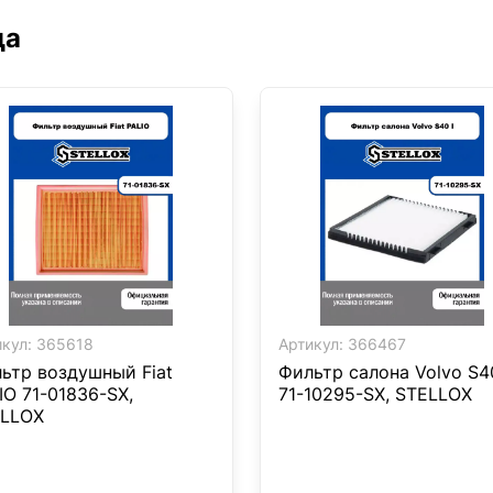
да
кул:
365618
Артикул:
366467
ьтр воздушный Fiat
Фильтр салона Volvo S40
IO 71-01836-SX,
71-10295-SX, STELLOX
LLOX