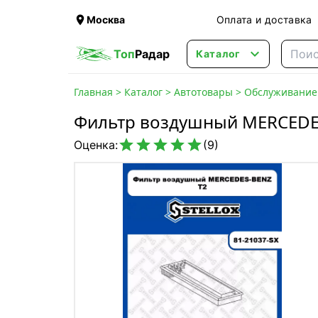

Москва
Оплата и доставка

Топ
Радар
Каталог
Главная
>
Каталог
>
Автотовары
>
Обслуживание 
Фильтр воздушный MERCEDES





Оценка:
(9)