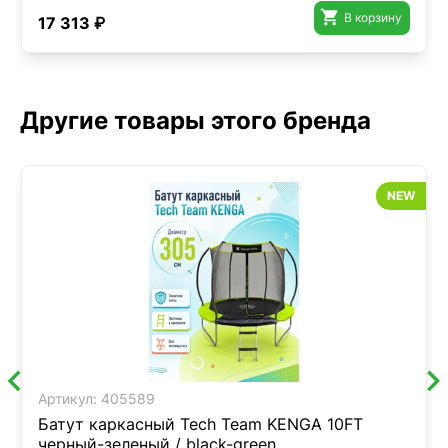

В корзину
17 313 ₽
Другие товары этого бренда
NEW
Артикул:
405589
Батут каркасный Tech Team KENGA 10FT
черный-зеленый / black-green