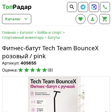
Топ
Радар






Каталог
Главная
>
Каталог
>
Хобби и спорт
>
Спортивный инвентарь
>
Батуты
Фитнес-батут Tech Team BounceX
розовый / pink
Артикул:
405655





Оценка:
(8)