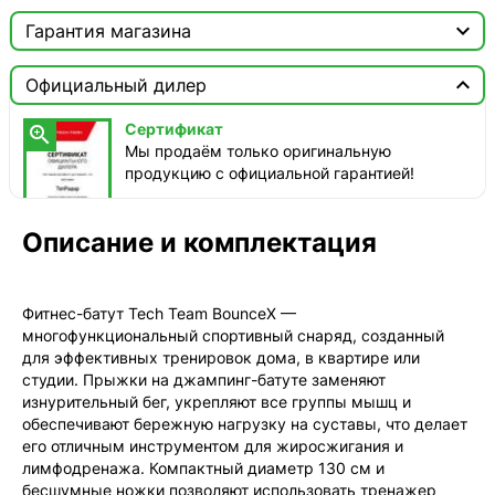

Москва

Гарантия магазина
Доставка этого товара недоступна
Сертификат


Официальный дилер
Мы продаём только оригинальную продукцию с
официальной гарантией!
Сертификат

Мы продаём только оригинальную
продукцию с официальной гарантией!
Описание и комплектация
Фитнес-батут Tech Team BounceX —
многофункциональный спортивный снаряд, созданный
для эффективных тренировок дома, в квартире или
студии. Прыжки на джампинг-батуте заменяют
изнурительный бег, укрепляют все группы мышц и
обеспечивают бережную нагрузку на суставы, что делает
его отличным инструментом для жиросжигания и
лимфодренажа. Компактный диаметр 130 см и
бесшумные ножки позволяют использовать тренажер