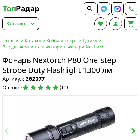
Топ
Радар






Каталог
Главная
>
Каталог
>
Хобби и спорт
>
Туризм
>
Всё для кемпинга
>
Фонари
>
Фонари Nextorch
Фонарь Nextorch P80 One-step
Strobe Duty Flashlight 1300 лм
Артикул:
262377





Оценка:
(10)