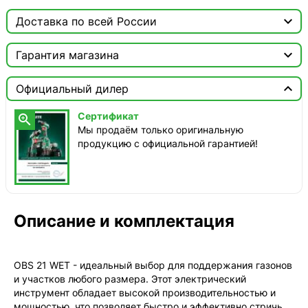

Доставка по всей России

Москва

Гарантия магазина
Доставка этого товара недоступна
Сертификат


Официальный дилер
Мы продаём только оригинальную продукцию с
официальной гарантией!
Сертификат

Мы продаём только оригинальную
продукцию с официальной гарантией!
Описание и комплектация
OBS 21 WET - идеальный выбор для поддержания газонов
и участков любого размера. Этот электрический
инструмент обладает высокой производительностью и
мощностью, что позволяет быстро и эффективно стричь