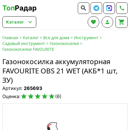
Топ
Радар






Каталог
Главная
>
Каталог
>
Все для дома
>
Инструмент
>
Садовый инструмент
>
Газонокосилки
>
Газонокосилки FAVOURITE
Газонокосилка аккумуляторная
FAVOURITE OBS 21 WET (АКБ*1 шт,
ЗУ)
Артикул:
265693





Оценка:
(6)