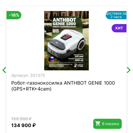
доставка за
-16%
2 часа
ХИТ
Артикул:
301375
Робот-газонокосилка ANTHBOT GENIE 1000
(GPS+RTK+4cam)
159 900 ₽

В корзину
134 900 ₽