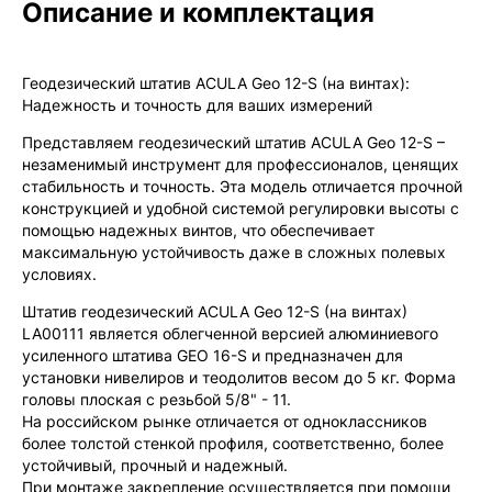
Описание и комплектация
Мы продаём только оригинальную продукцию с
официальной гарантией!
Геодезический штатив ACULA Geo 12-S (на винтах):
Надежность и точность для ваших измерений
Представляем геодезический штатив ACULA Geo 12-S –
незаменимый инструмент для профессионалов, ценящих
стабильность и точность. Эта модель отличается прочной
конструкцией и удобной системой регулировки высоты с
помощью надежных винтов, что обеспечивает
максимальную устойчивость даже в сложных полевых
условиях.
Штатив геодезический ACULA Geo 12-S (на винтах)
LA00111 является облегченной версией алюминиевого
усиленного штатива GEO 16-S и предназначен для
установки нивелиров и теодолитов весом до 5 кг. Форма
головы плоская с резьбой 5/8" - 11.
На российском рынке отличается от одноклассников
более толстой стенкой профиля, соответственно, более
устойчивый, прочный и надежный.
При монтаже закрепление осуществляется при помощи