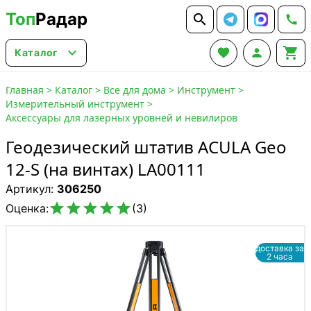
Топ
Радар






Каталог
Главная
>
Каталог
>
Все для дома
>
Инструмент
>
Измерительный инструмент
>
Аксессуары для лазерных уровней и невилиров
Геодезический штатив ACULA Geo
12-S (на винтах) LA00111
Артикул:
306250





Оценка:
(3)
доставка за
2 часа