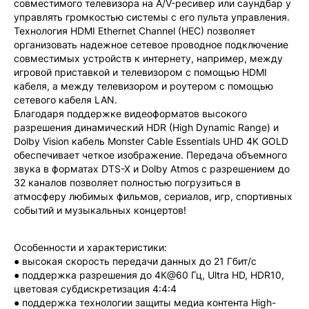
совместимого телевизора на A/V-ресивер или саундбар у
управлять громкостью системы с его пульта управления.
Технология HDMI Ethernet Channel (HEC) позволяет
организовать надежное сетевое проводное подключение
совместимых устройств к интернету, например, между
игровой приставкой и телевизором с помощью HDMI
кабеля, а между телевизором и роутером с помощью
сетевого кабеля LAN.
Благодаря поддержке видеоформатов высокого
разрешения динамический HDR (High Dynamic Range) и
Dolby Vision кабель Monster Cable Essentials UHD 4K GOLD
обеспечивает четкое изображение. Передача объемного
звука в форматах DTS-X и Dolby Atmos с разрешением до
32 каналов позволяет полностью погрузиться в
атмосферу любимых фильмов, сериалов, игр, спортивных
событий и музыкальных концертов!
Особенности и характеристики:
● высокая скорость передачи данных до 21 Гбит/с
● поддержка разрешения до 4К@60 Гц, Ultra HD, HDR10,
цветовая субдискретизация 4:4:4
● поддержка технологии защиты медиа контента High-