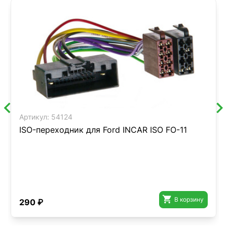
Артикул:
54124
ISO-переходник для Ford INCAR ISO FO-11

В корзину
290 ₽