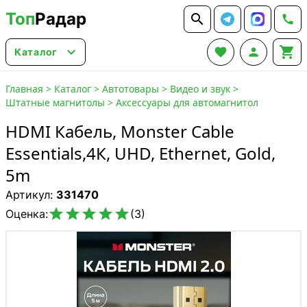
Топ
Радар






Каталог
Главная
>
Каталог
>
Автотовары
>
Видео и звук
>
Штатные магнитолы
>
Аксессуары для автомагнитол
HDMI Кабель, Monster Cable
Essentials,4К, UHD, Ethernet, Gold,
5m
Артикул:
331470





Оценка:
(3)