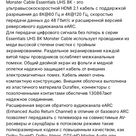
Monster Cable Essentials UHS 8K - это
ультравысокоскоростной HDMI 2.1 кабель с поддержкой
разрешения до 8К@60 Гц и 4К@120 Гц, скоростью
передачи данных до 48 Гбит/с и расширенной версией
реверсивного аудиоканала eARC.
Для передачи цифрового сигнала без потерь в серии
Essentials UHS 8K Monster Cable использует проводники из
меди высокой степени очистки с тройным
экранированием. Раздельное экранирование каждой
витой пары проводников ослабляет межканальные
помехи. Общий двойной экран из фольги и медной
оплетки надежно защищает кабель от внешних
электромагнитных помех. Кабель имеет очень
компактную конструкцию. Внешняя оболочка выполнена
из эластичного материала Duraflex, коннекторы с
позолоченными контактами обеспечив 130867ают
надежное соединение.
Расширенная версия обратного аудиоканала eARC
(Enhanced Audio Return Channel) в отличие от базового ARC
позволяет передавать с телевизора на совместимые AV-
ресиверы и саундбары в потоковом режиме такие
полноразмерные кодеки с повышенным качеством, как
Dolby TrueHD, Dolby Atmos, DTS-HD Master Audio или