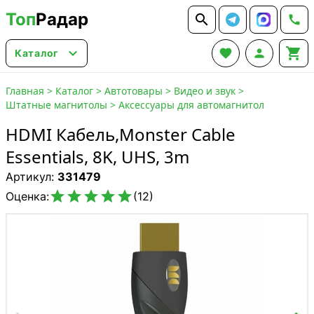
Топ
Радар






Каталог
Главная
>
Каталог
>
Автотовары
>
Видео и звук
>
Штатные магнитолы
>
Аксессуары для автомагнитол
HDMI Кабель,Monster Cable
Essentials, 8K, UHS, 3m
Артикул:
331479





Оценка:
(12)