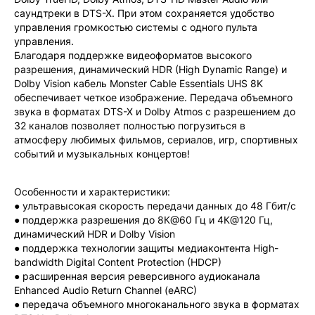
саундтреки в DTS-X. При этом сохраняется удобство
управления громкостью системы с одного пульта
управления.
Благодаря поддержке видеоформатов высокого
разрешения, динамический HDR (High Dynamic Range) и
Dolby Vision кабель Monster Cable Essentials UHS 8K
обеспечивает четкое изображение. Передача объемного
звука в форматах DTS-X и Dolby Atmos с разрешением до
32 каналов позволяет полностью погрузиться в
атмосферу любимых фильмов, сериалов, игр, спортивных
событий и музыкальных концертов!
Особенности и характеристики:
● ультравысокая скорость передачи данных до 48 Гбит/с
● поддержка разрешения до 8К@60 Гц и 4К@120 Гц,
динамический HDR и Dolby Vision
● поддержка технологии защиты медиаконтента High-
bandwidth Digital Content Protection (HDCP)
● расширенная версия реверсивного аудиоканала
Enhanced Audio Return Channel (eARC)
● передача объемного многоканального звука в форматах