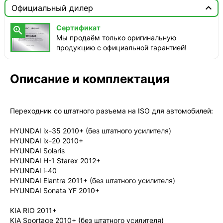

Москва

Официальный дилер
ТопРадар — Курьер
Сертификат

сегодня, от 350 ₽
Мы продаём только оригинальную
продукцию с официальной гарантией!
ТопРадар — Самовывоз
сегодня, бесплатно
наб. Бережковская, д. 20, стр. 19
Описание и комплектация
СДЭК — Пункты выдачи
1-3 дня, от 385 ₽
Переходник со штатного разъема на ISO для автомобилей:
СДЭК — Курьер
1-3 дня, от 385 ₽
HYUNDAI ix-35 2010+ (без штатного усилителя)
HYUNDAI ix-20 2010+
HYUNDAI Solaris
HYUNDAI H-1 Starex 2012+
HYUNDAI i-40
HYUNDAI Elantra 2011+ (без штатного усилителя)
HYUNDAI Sonata YF 2010+
KIA RIO 2011+
KIA Sportage 2010+ (без штатного усилителя)