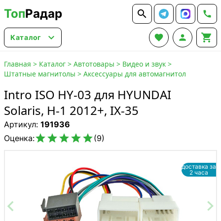
Топ
Радар






Каталог
Главная
>
Каталог
>
Автотовары
>
Видео и звук
>
Штатные магнитолы
>
Аксессуары для автомагнитол
Intro ISO HY-03 для HYUNDAI
Solaris, H-1 2012+, IX-35
Артикул:
191936





Оценка:
(9)
доставка за
2 часа