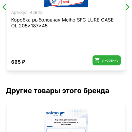
Артикул:
42943
Коробка рыболовная Meiho SFC LURE CASE
OL 205x187x45

В корзину
665 ₽
Другие товары этого бренда