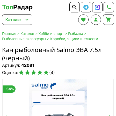
Топ
Радар






Каталог
Главная
>
Каталог
>
Хобби и спорт
>
Рыбалка
>
Рыболовные аксессуары
>
Коробки, ящики и емкости
Кан рыболовный Salmo ЭВА 7.5л
(черный)
Артикул:
42081





Оценка:
(4)
-34%