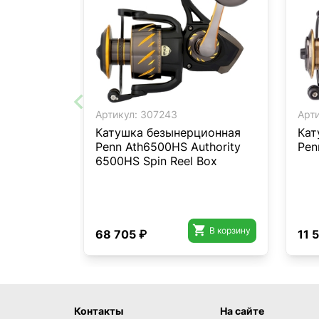
Артикул:
307243
Арти
Катушка безынерционная
Кат
Penn Ath6500HS Authority
Penn
6500HS Spin Reel Box

В корзину
68 705 ₽
11 
Контакты
На сайте