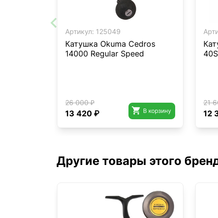
Артикул:
125049
Арти
Катушка Okuma Cedros
Кат
14000 Regular Speed
40S
26 000 ₽
21 6

В корзину
13 420 ₽
12 
Другие товары этого брен