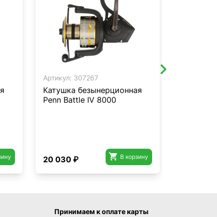
Артикул:
307267
Артикул:
3
я
Катушка безынерционная
Катушка 
Penn Battle IV 8000
Penn Purs

зину
В корзину
20 030 ₽
7 990 ₽
Принимаем к оплате карты