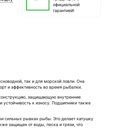
СДЭК — Пункты выдачи
официальной
1-3 дня, от 385 ₽
гарантией!
СДЭК — Курьер
1-3 дня, от 385 ₽
сноводной, так и для морской ловли. Она
рт и эффективность во время рыбалки.
ю конструкцию, защищающую внутренние
ь и устойчивость к износу. Подшипники также
ри сильных рывках рыбы. Это делает катушку
же защищен от воды, песка и грязи, что