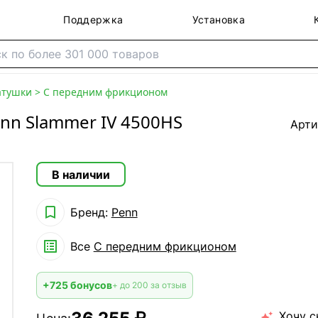
Поддержка
Установка
атушки
>
С передним фрикционом
nn Slammer IV 4500HS
Арти
В наличии

Бренд:
Penn

Все
С передним фрикционом
+725 бонусов
+ до 200 за отзыв
Хочу с
