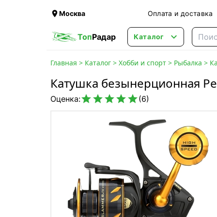

Москва
Оплата и доставка

Топ
Радар
Каталог
Главная
>
Каталог
>
Хобби и спорт
>
Рыбалка
>
К
Катушка безынерционная Pe





Оценка:
(6)