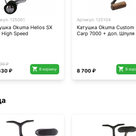
кул:
125061
Артикул:
125104
ушка Okuma Helios SX
Катушка Okuma Custom
 High Speed
Carp 7000 + доп. Шпуля
00 ₽


В корзину
В кор
330 ₽
8 700 ₽
да