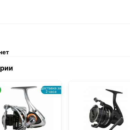
нет
ории
доставка за
2 часа