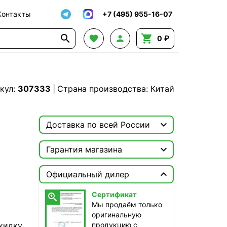
Контакты
+7 (495) 955-16-07




0 ₽
кул:
307333
|
Страна производства: Китай

Доставка по всей России

Москва

Гарантия магазина
ТопРадар — Курьер
Сертификат


сегодня, бесплатно
Официальный дилер
Мы продаём только
оригинальную продукцию с
ТопРадар — Самовывоз
Сертификат

официальной гарантией!
сегодня, бесплатно
Мы продаём только
наб. Бережковская, д. 20, стр. 19
оригинальную
кидку
продукцию с