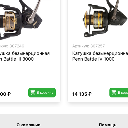
кул:
307246
Артикул:
307257
ушка безынерционная
Катушка безынерционна
 Battle III 3000
Penn Battle IV 1000


В корзину
В кор
500 ₽
14 135 ₽
О компании
Помощь