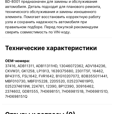
BD-8001 предназначен для замены и обслуживания
1-3 дня, от 385 ₽
автомобиля. Деталь подходит для планового ремонта,
технического обслуживания и замены изношенного
элемента. Помогает восстановить корректную работу
узла и сохранить надежность автомобиля при
правильном подборе. Перед покупкой рекомендуем
сверить совместимость по VIN-коду.
Технические характеристики
OEM-номера:
37416, ADB11311, ADB11311HD, 13046072362, ADV184236,
CKVW31, GK1258, LP1913, 1639375680, 2301T5F, 16462,
BP43115, FSL1642, FVR1642, B1G10207072, 8DB355011441,
MBF010730, MBF015228, 2205520, 0252374619PD,
0252374619W, 224761, 12390, BP12390, 30916462,
2374602, GDB1555, 7H0698151, 7H0698151B, 7H0698151D,
7H0698151Q