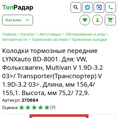
Топ
Радар






Каталог
Главная
>
Каталог
>
Автотовары
>
Обслуживание и уход
>
Автозапчасти
>
Тормозная система
>
Тормозные колодки
Колодки тормозные передние
LYNXauto BD-8001. Для: VW,
Фольксваген, Multivan V 1.9D-3.2
03>/ Transporter(Транспортер) V
1.9D-3.2 03>. Длина, мм 156,4/
155,1. Высота, мм 75,2/ 72,9.
Артикул:
270684





Оценка:
(7)