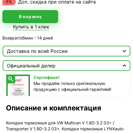
Доп. скидка при оплате на сайте
-5%
В корзину
Купить в 1 клик
Возврат/обмен - 14 дней

Доставка по всей России

Москва

Официальный дилер
ТопРадар — Курьер
Сертификат

сегодня, от 350 ₽
Мы продаём только оригинальную
продукцию с официальной гарантией!
ТопРадар — Самовывоз
сегодня, бесплатно
наб. Бережковская, д. 20, стр. 19
Описание и комплектация
СДЭК — Пункты выдачи
1-3 дня, от 385 ₽
Колодки тормозные для VW Multivan V 1.9D-3.2 03> /
Transporter V 1.9D-3.2 03>. Колодки тормозные LYNXauto
СДЭК — Курьер