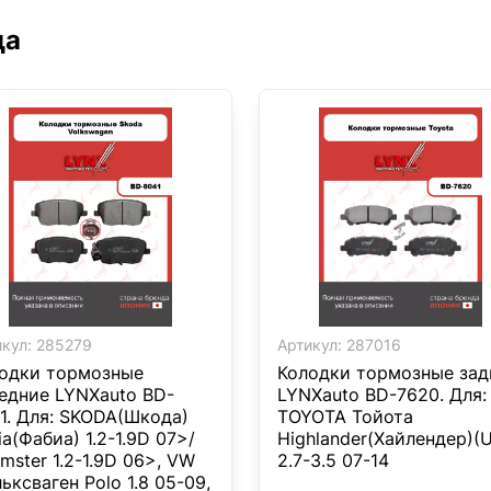
да
кул:
285279
Артикул:
287016
одки тормозные
Колодки тормозные зад
едние LYNXauto BD-
LYNXauto BD-7620. Для:
1. Для: SKODA(Шкода)
TOYOTA Тойота
ia(Фабиа) 1.2-1.9D 07>/
Highlander(Хайлендер)(
mster 1.2-1.9D 06>, VW
2.7-3.5 07-14
ьксваген Polo 1.8 05-09,