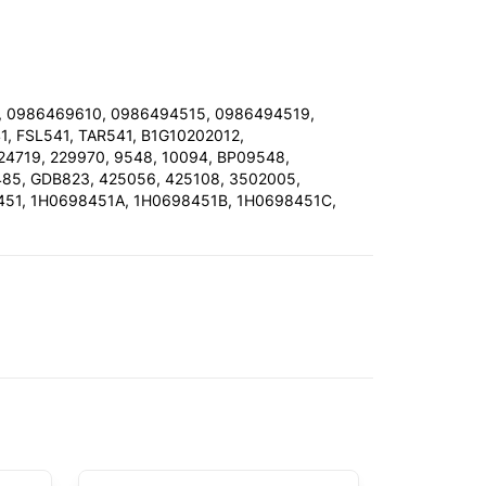
, 0986469610, 0986494515, 0986494519,
, FSL541, TAR541, B1G10202012,
4719, 229970, 9548, 10094, BP09548,
485, GDB823, 425056, 425108, 3502005,
451, 1H0698451A, 1H0698451B, 1H0698451C,