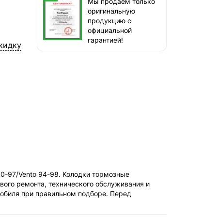
Мы продаём только
оригинальную
ТопРадар — Самовывоз
продукцию с
сегодня, бесплатно
официальной
наб. Бережковская, д. 20, стр. 19
гарантией!
кидку
СДЭК — Пункты выдачи
1-3 дня, от 385 ₽
СДЭК — Курьер
1-3 дня, от 385 ₽
8 90-97/Vento 94-98. Колодки тормозные
вого ремонта, технического обслуживания и
мобиля при правильном подборе. Перед