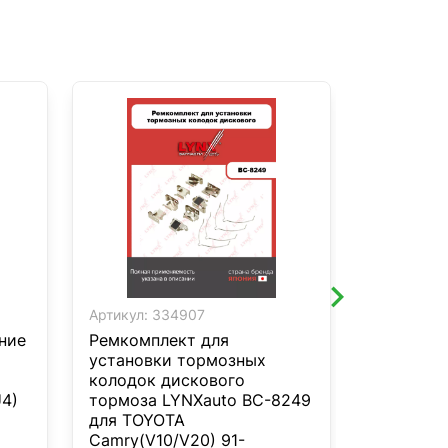
Артикул:
334907
Артикул:
3
ние
Ремкомплект для
Датчик и
установки тормозных
колодок 
колодок дискового
LYNXauto
U4)
тормоза LYNXauto BC-8249
PORSCHE
для TOYOTA
Camry(V10/V20) 91-