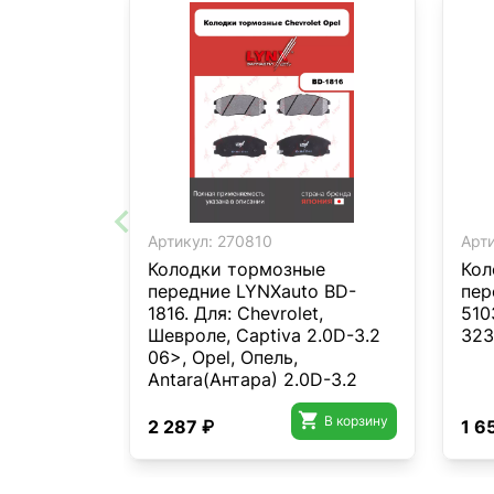
Артикул:
270810
Арти
Колодки тормозные
Кол
передние LYNXauto BD-
пер
1816. Для: Chevrolet,
510
Шевроле, Captiva 2.0D-3.2
323
06>, Opel, Опель,
Antara(Антара) 2.0D-3.2
06>.

В корзину
2 287 ₽
1 6