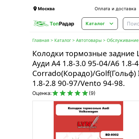

Москва
Оплата и доставка

Топ
Радар
Каталог
Главная
>
Каталог
>
Автотовары
>
Обслуживание 
Колодки тормозные задние LY
Ауди A4 1.8-3.0 95-04/A6 1.8-
Corrado(Корадо)/Golf(Гольф) I
1.8-2.8 90-97/Vento 94-98.





Оценка:
(9)