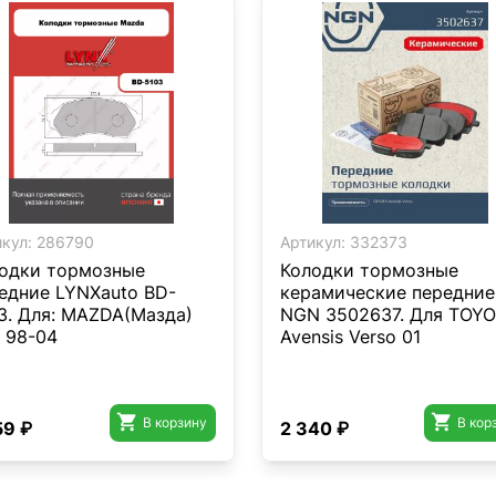
кул:
286790
Артикул:
332373
одки тормозные
Колодки тормозные
едние LYNXauto BD-
керамические передние
3. Для: MAZDA(Мазда)
NGN 3502637. Для TOY
 98-04
Avensis Verso 01


В корзину
В кор
59 ₽
2 340 ₽