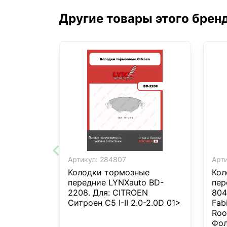
Другие товары этого брен
Артикул:
284807
Арти
Колодки тормозные
Кол
передние LYNXauto BD-
пер
2208. Для: CITROEN
804
Ситроен C5 I-II 2.0-2.0D 01>
Fab
Roo
Фол