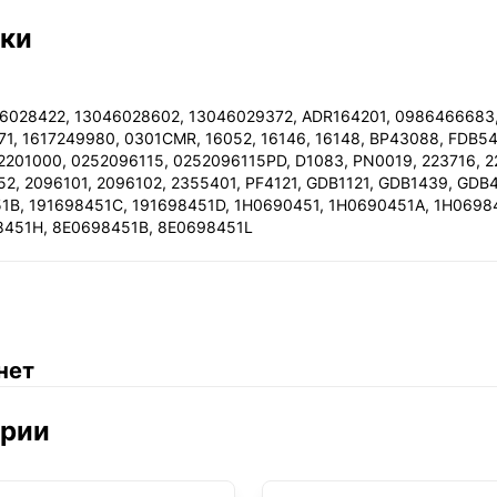
ики
46028422, 13046028602, 13046029372, ADR164201, 0986466683
1, 1617249980, 0301CMR, 16052, 16146, 16148, BP43088, FDB541
201000, 0252096115, 0252096115PD, D1083, PN0019, 223716, 22
52, 2096101, 2096102, 2355401, PF4121, GDB1121, GDB1439, GDB
51B, 191698451C, 191698451D, 1H0690451, 1H0690451A, 1H0698
8451H, 8E0698451B, 8E0698451L
нет
ории