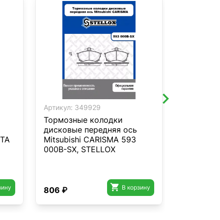
Артикул:
349929
Артикул:
3
Тормозные колодки
Тормозны
дисковые передняя ось
дисковы
OTA
Mitsubishi CARISMA 593
Z07748
000B-SX, STELLOX

зину
В корзину
806 ₽
2 472 ₽