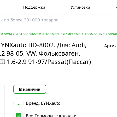
Поддержка
Установка
и уход
>
Автозапчасти
>
Тормозная система
>
Тормозные колод
NXauto BD-8002. Для: Audi,
Артик
4.2 98-05, VW, Фольксваген,
II 1.6-2.9 91-97/Passat(Пассат)
В наличии

Бренд:
LYNXauto

Все
Тормозные колодки