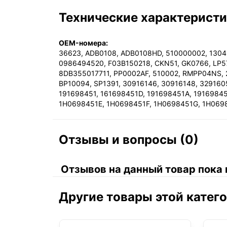
Технические характерист
OEM-номера:
36623, ADB0108, ADB0108HD, 510000002, 130
0986494520, F03B150218, CKN51, GK0766, LP57
8DB355017711, PP0002AF, 510002, RMPP04NS, 2
BP10094, SP1391, 30916146, 30916148, 329160
191698451, 161698451D, 191698451A, 1916984
1H0698451E, 1H0698451F, 1H0698451G, 1H069
Отзывы и вопросы (0)
Отзывов на данный товар пока 
Другие товары этой катег