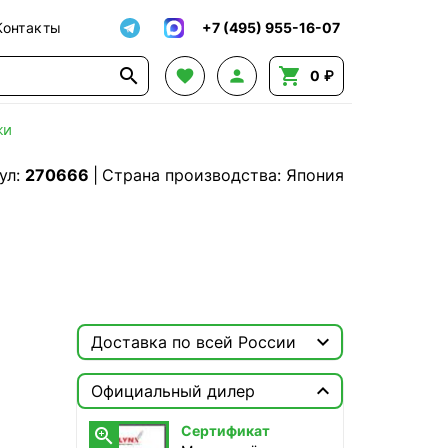
Контакты
+7 (495) 955-16-07




0 ₽
ки
ул:
270666
|
Страна производства: Япония

Доставка по всей России

Москва

Официальный дилер
ТопРадар — Курьер
Сертификат

сегодня, от 350 ₽