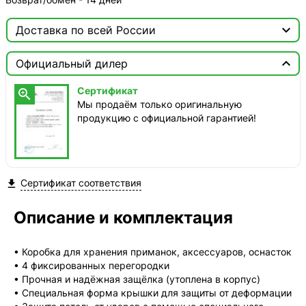

Доставка по всей России

Москва

Официальный дилер
ТопРадар — Курьер
Сертификат

сегодня, от 350 ₽
Мы продаём только оригинальную
продукцию с официальной гарантией!
ТопРадар — Самовывоз
сегодня, бесплатно
наб. Бережковская, д. 20, стр. 19
СДЭК — Пункты выдачи
Сертификат соответствия

1-3 дня, от 385 ₽
СДЭК — Курьер
Описание и комплектация
1-3 дня, от 385 ₽
• Коробка для хранения приманок, аксессуаров, оснасток
• 4 фиксированных перегородки
• Прочная и надёжная защёлка (утоплена в корпус)
• Специальная форма крышки для защиты от деформации