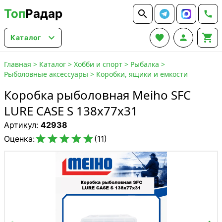
Топ
Радар






Каталог
Главная
>
Каталог
>
Хобби и спорт
>
Рыбалка
>
Рыболовные аксессуары
>
Коробки, ящики и емкости
Коробка рыболовная Meiho SFC
LURE CASE S 138x77x31
Артикул:
42938





Оценка:
(11)