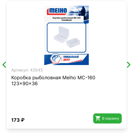
Артикул:
42945
Коробка рыболовная Meiho MC-160
123x90x36

В корзину
173 ₽