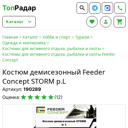
Топ
Радар






Каталог
Главная
>
Каталог
>
Хобби и спорт
>
Туризм
>
Одежда и экипировка
>
Костюмы для активного отдыха, рыбалки и охоты
>
Костюмы для активного отдыха, рыбалки и охоты Feeder
Concept
Костюм демисезонный Feeder
Concept STORM р.L
Артикул:
190289





Оценка:
(12)