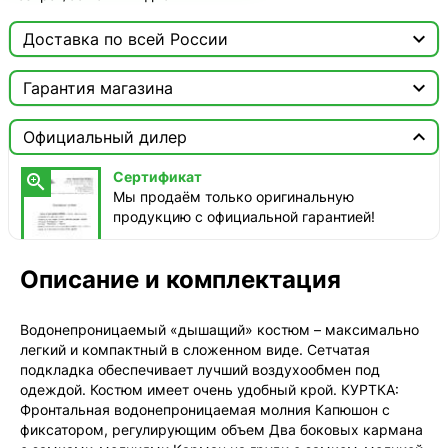

Доставка по всей России

Москва

Гарантия магазина
Доставка этого товара недоступна
Сертификат


Официальный дилер
Мы продаём только оригинальную продукцию с
официальной гарантией!
Сертификат

Мы продаём только оригинальную
продукцию с официальной гарантией!
Описание и комплектация
Водонепроницаемый «дышащий» костюм – максимально
легкий и компактный в сложенном виде. Сетчатая
подкладка обеспечивает лучший воздухообмен под
одеждой. Костюм имеет очень удобный крой. КУРТКА:
Фронтальная водонепроницаемая молния Капюшон с
фиксатором, регулирующим объем Два боковых кармана