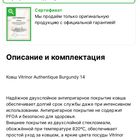
ТопРадар — Курьер
Сертификат

сегодня, от 350 ₽
Мы продаём только оригинальную
продукцию с официальной гарантией!
ТопРадар — Самовывоз
сегодня, бесплатно
наб. Бережковская, д. 20, стр. 19
СДЭК — Пункты выдачи
2-4 дня, от 385 ₽
Описание и комплектация
СДЭК — Курьер
2-4 дня, от 385 ₽
Ковш Vitrinor Authentique Burgundy 14
Надёжное двухслойное антипригарное покрытие ковша
обеспечивает долгий срок службы даже при интенсивном
использовании. Антипригарное покрытие не содержит
PFOA и безопасно для здоровья.
Внешнее покрытие из двухслойной стеклоэмали,
обожжённой при температуре 820ºC, обеспечивает
простой уход за ковшом, а яркие цвета посуды Vitrinor