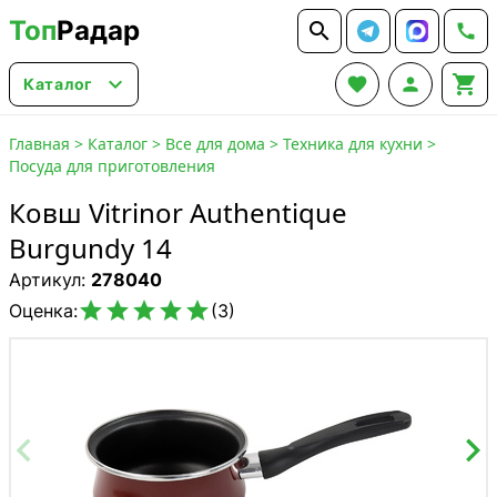
Топ
Радар






Каталог
Главная
>
Каталог
>
Все для дома
>
Техника для кухни
>
Посуда для приготовления
Ковш Vitrinor Authentique
Burgundy 14
Артикул:
278040





Оценка:
(3)