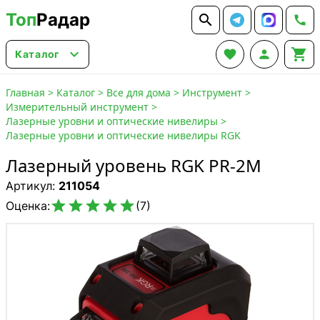
Топ
Радар






Каталог
Главная
>
Каталог
>
Все для дома
>
Инструмент
>
Измерительный инструмент
>
Лазерные уровни и оптические нивелиры
>
Лазерные уровни и оптические нивелиры RGK
Лазерный уровень RGK PR-2M
Артикул:
211054





Оценка:
(7)