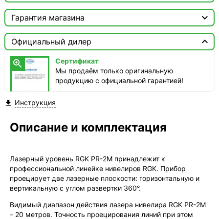

Москва

Гарантия магазина
Доставка этого товара недоступна
Сертификат


Официальный дилер
Мы продаём только оригинальную продукцию с
официальной гарантией!
Сертификат

Мы продаём только оригинальную
продукцию с официальной гарантией!
Инструкция

Описание и комплектация
Лазерный уровень RGK PR-2M принадлежит к
профессиональной линейке нивелиров RGK. Прибор
проецирует две лазерные плоскости: горизонтальную и
вертикальную с углом развертки 360°.
Видимый диапазон действия лазера нивелира RGK PR-2M
– 20 метров. Точность проецирования линий при этом