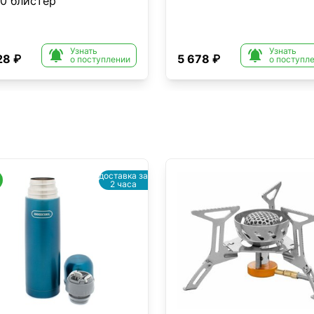
0 блистер
Узнать
Узнать


28 ₽
5 678 ₽
о поступлении
о поступл
доставка за
2 часа