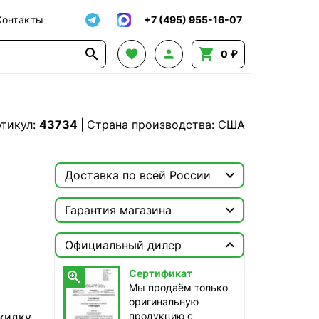
Контакты
+7 (495) 955-16-07




0 ₽
тикул:
43734
|
Страна производства: США

Доставка по всей России

Москва

Гарантия магазина
ТопРадар — Курьер
Сертификат


завтра, бесплатно
Официальный дилер
Мы продаём только
оригинальную продукцию с
ТопРадар — Самовывоз
Сертификат

официальной гарантией!
сегодня, бесплатно
Мы продаём только
наб. Бережковская, д. 20, стр. 19
оригинальную
кидку
продукцию с