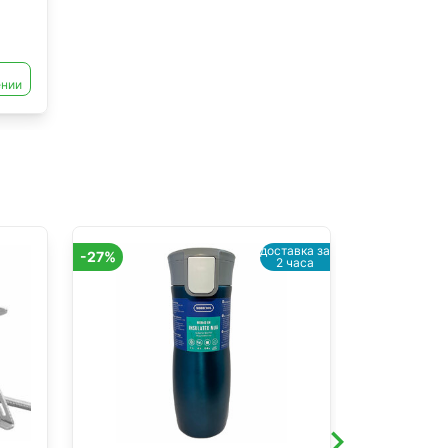
ении
доставка за
-27%
2 часа