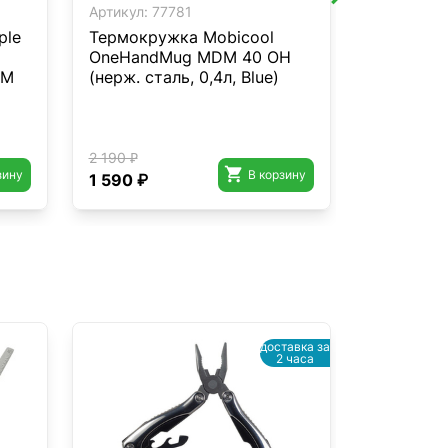
Артикул:
77781
Артикул:
7
ple
Термокружка Mobicool
Мешок сп
OneHandMug MDM 40 OH
ALEUT oli
TM
(нерж. сталь, 0,4л, Blue)
9232.010
2 190 ₽

зину
В корзину
1 590 ₽
20 399 ₽
доставка за
2 часа