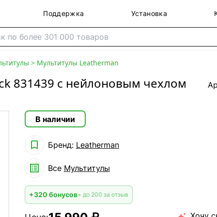
Поддержка
Установка
льтитулы
>
Мультитулы Leatherman
ick 831439 с нейлоновым чехлом
Ар
В наличии

Бренд:
Leatherman

Все
Мультитулы
+320 бонусов
+ до 200 за отзыв
Хочу с
