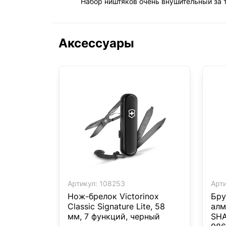
Набор ништяков очень внушительный за т
Аксессуары
Артикул:
108253
Арти
Нож-брелок Victorinox
Бру
Classic Signature Lite, 58
алм
мм, 7 функций, черный
SHA