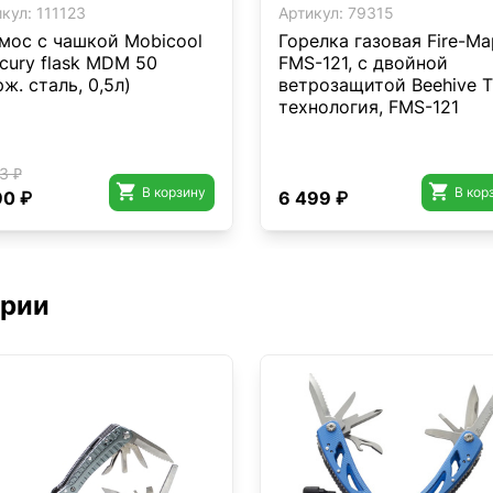
кул:
111123
Артикул:
79315
мос с чашкой Mobicool
Горелка газовая Fire-Ma
cury flask MDM 50
FMS-121, с двойной
рж. сталь, 0,5л)
ветрозащитой Beehive 
технология, FMS-121
3 ₽


В корзину
В кор
90 ₽
6 499 ₽
ории