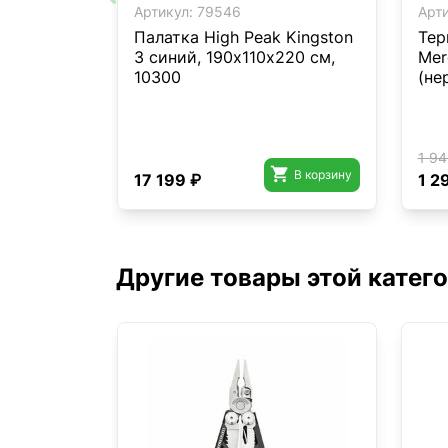
Артикул:
79546
Арти
Палатка High Peak Kingston
Тер
3 синий, 190х110х220 см,
Mer
10300
(не
1 94

В корзину
17 199 ₽
1 2
Другие товары этой катег