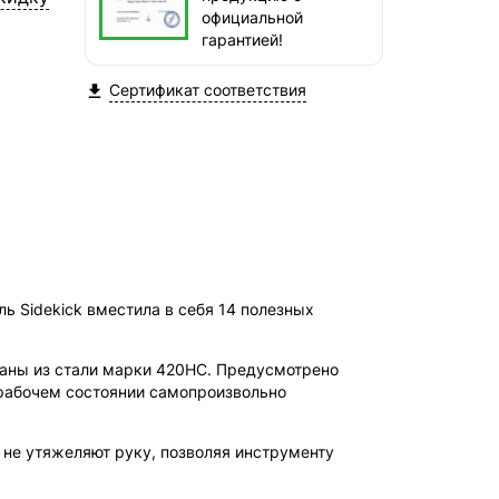
СДЭК — Пункты выдачи
официальной
2-4 дня, от 385 ₽
гарантией!
СДЭК — Курьер
Сертификат соответствия

2-4 дня, от 385 ₽
ь Sidekick вместила в себя 14 полезных
еланы из стали марки 420HC. Предусмотрено
 рабочем состоянии самопроизвольно
 не утяжеляют руку, позволяя инструменту