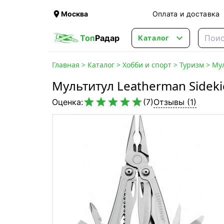

Москва
Оплата и доставка

Топ
Радар
Каталог
Главная
>
Каталог
>
Хобби и спорт
>
Туризм
>
Му
Мультитул Leatherman Sidek





Оценка:
(7)
Отзывы (1)