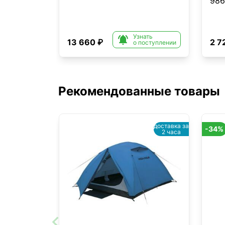
986
Узнать

13 660 ₽
2 7
о поступлении
Рекомендованные товары
доставка за
-34%
2 часа