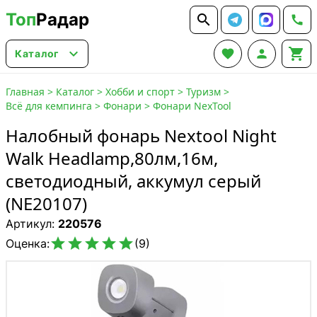
Топ
Радар






Каталог
Главная
>
Каталог
>
Хобби и спорт
>
Туризм
>
Всё для кемпинга
>
Фонари
>
Фонари NexTool
Налобный фонарь Nextool Night
Walk Headlamp,80лм,16м,
светодиодный, аккумул серый
(NE20107)
Артикул:
220576





Оценка:
(9)