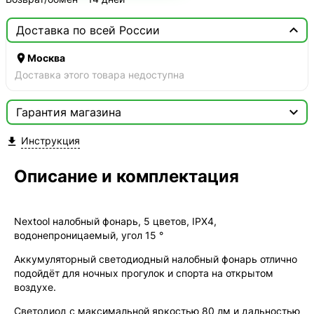

Доставка по всей России

Москва
Доставка этого товара недоступна

Гарантия магазина
Сертификат
Инструкция


Мы продаём только оригинальную продукцию с
официальной гарантией!
Описание и комплектация
Nextool налобный фонарь, 5 цветов, IPX4,
водонепроницаемый, угол 15 °
Аккумуляторный светодиодный налобный фонарь отлично
подойдёт для ночных прогулок и спорта на открытом
воздухе.
Светодиод с максимальной яркостью 80 лм и дальностью