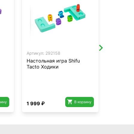
Артикул:
292158
Артикул:
2
Настольная игра Shifu
Развиваю
Tacto Ходики
Plugo Бук

зину
В корзину
1 999 ₽
1 999 ₽