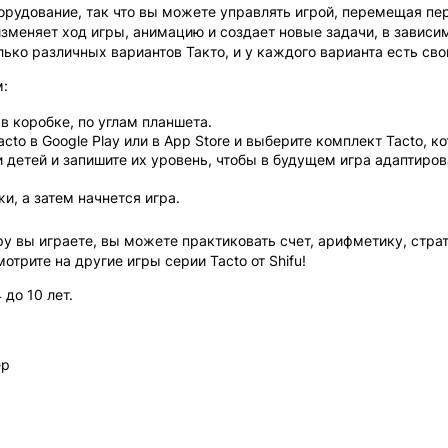
орудование, так что вы можете управлять игрой, перемещая п
меняет ход игры, анимацию и создает новые задачи, в зависимо
ко различных вариантов Такто, и у каждого варианта есть св
м:
в коробке, по углам планшета.
cto в Google Play или в App Store и выберите комплект Tacto, 
и детей и запишите их уровень, чтобы в будущем игра адаптир
и, а затем начнется игра.
ру вы играете, вы можете практиковать счет, арифметику, стра
отрите на другие игры серии Tacto от Shifu!
 до 10 лет.
ер