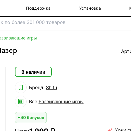
Поддержка
Установка
азвивающие игры
Лазер
Арт
В наличии

Бренд:
Shifu

Все
Развивающие игры
+40 бонусов
Хочу с
