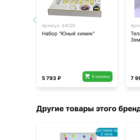
Артикул:
44026
Арти
Набор "Юный химик"
Тел
Зем

В корзину
5 793 ₽
7 9
Другие товары этого брен
доставка за
2 часа