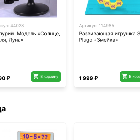
кул:
44028
Артикул:
114985
лурий. Модель «Солнце,
Развивающая игрушка S
ля, Луна»
Plugo «Змейка»


В корзину
В кор
90 ₽
1 999 ₽
да