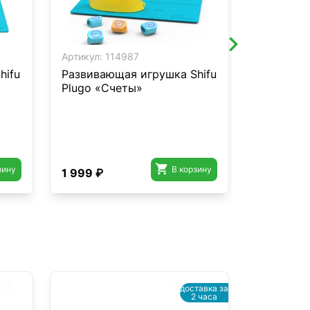
Артикул:
114987
Артикул:
2
hifu
Развивающая игрушка Shifu
Настольн
Plugo «Счеты»
Tacto Ша

зину
В корзину
1 999 ₽
1 999 ₽
доставка за
2 часа