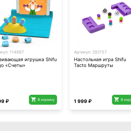
кул:
114987
Артикул:
292157
вивающая игрушка Shifu
Настольная игра Shifu
go «Счеты»
Tacto Маршруты


В корзину
В кор
99 ₽
1 999 ₽