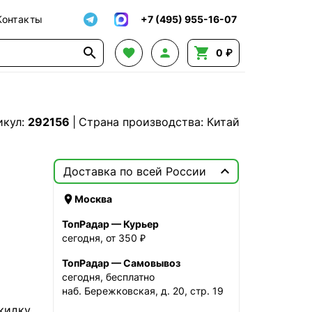
Контакты
+7 (495) 955-16-07




0 ₽
икул:
292156
|
Страна производства: Китай

Доставка по всей России

Москва
ТопРадар — Курьер
сегодня, от 350 ₽
ТопРадар — Самовывоз
сегодня, бесплатно
наб. Бережковская, д. 20, стр. 19
кидку