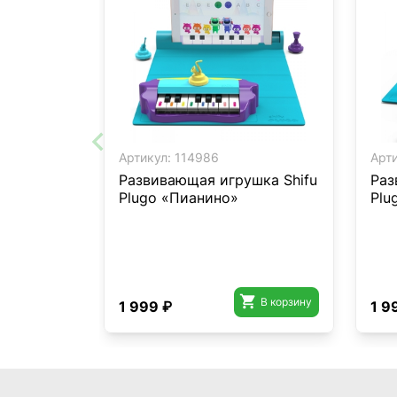
Артикул:
114986
Арти
Развивающая игрушка Shifu
Раз
Plugo «Пианино»
Plu

В корзину
1 999 ₽
1 9