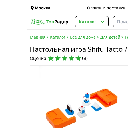

Москва
Оплата и доставка

Топ
Радар
Каталог
Главная
>
Каталог
>
Все для дома
>
Для детей
>
Р
Настольная игра Shifu Tacto 





Оценка:
(9)