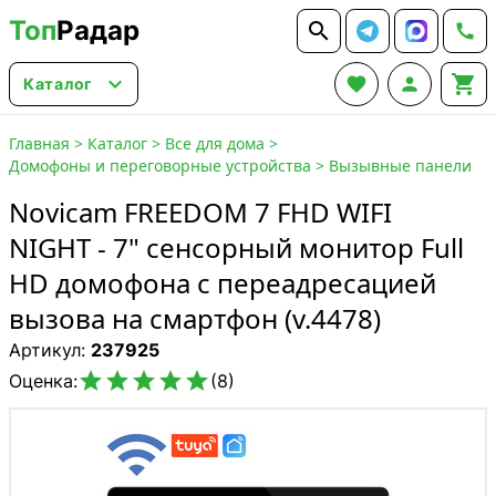
Топ
Радар






Каталог
Главная
>
Каталог
>
Все для дома
>
Домофоны и переговорные устройства
>
Вызывные панели
Novicam FREEDOM 7 FHD WIFI
NIGHT - 7" сенсорный монитор Full
HD домофона c переадресацией
вызова на смартфон (v.4478)
Артикул:
237925





Оценка:
(8)