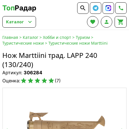
Топ
Радар






Каталог
Главная
>
Каталог
>
Хобби и спорт
>
Туризм
>
Туристические ножи
>
Туристические ножи Marttiini
Нож Marttiini трад. LAPP 240
(130/240)
Артикул:
306284





Оценка:
(7)