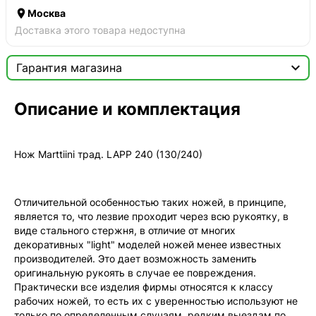

Москва
Доставка этого товара недоступна

Гарантия магазина
Сертификат

Описание и комплектация
Мы продаём только оригинальную продукцию с
официальной гарантией!
Нож Marttiini трад. LAPP 240 (130/240)
Отличительной особенностью таких ножей, в принципе,
является то, что лезвие проходит через всю рукоятку, в
виде стального стержня, в отличие от многих
декоративных "light" моделей ножей менее известных
производителей. Это дает возможность заменить
оригинальную рукоять в случае ее повреждения.
Практически все изделия фирмы относятся к классу
рабочих ножей, то есть их с уверенностью используют не
только по определенным случаям, редким выездам по