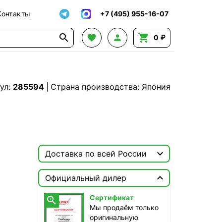
Контакты
+7 (495) 955-16-07




0 ₽
ул:
285594
|
Страна производства: Япония

Доставка по всей России

Москва

Официальный дилер
ТопРадар — Курьер
Сертификат

сегодня, от 350 ₽
Мы продаём только
оригинальную
ТопРадар — Самовывоз