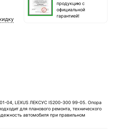
продукцию с
сегодня, бесплатно
официальной
наб. Бережковская, д. 20, стр. 19
гарантией!
кидку
СДЭК — Пункты выдачи
1-3 дня, от 385 ₽
СДЭК — Курьер
1-3 дня, от 385 ₽
.5 01-04, LEXUS ЛЕКСУС IS200-300 99-05. Опора
одходит для планового ремонта, технического
надежность автомобиля при правильном