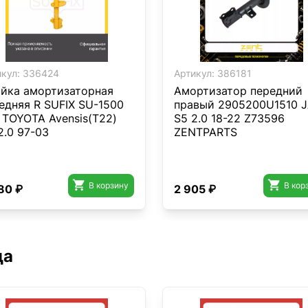
кул:
336424
Артикул:
386181
йка амортизаторная
Амортизатор передний
едняя R SUFIX SU-1500
правый 2905200U1510 
 TOYOTA Avensis(T22)
S5 2.0 18-22 Z73596
-2.0 97-03
ZENTPARTS


В корзину
В кор
80 ₽
2 905 ₽
да