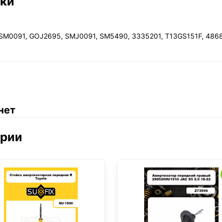
ики
SM0091, GOJ2695, SMJ0091, SM5490, 3335201, T13GS151F, 486
нет
ории