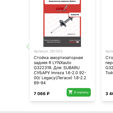
Артикул:
281563
Арти
Стойка амортизаторная
Сто
задняя R LYNXauto
пер
G32231R. Для: SUBARU
G32
СУБАРУ Imreza 1.6-2.0 92-
Той
00/ Legacy(Легаси) 1.8-2.2
89-94

В корзину
7 066 ₽
3 4