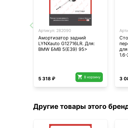
Артикул:
282090
Арти
Амортизатор задний
Сто
LYNXauto G12716LR. Для:
пер
BMW БМВ 5(E39) 95>
для
1.6

В корзину
5 318 ₽
3 0
Другие товары этого брен