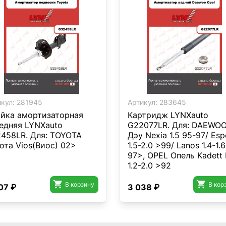
кул:
281945
Артикул:
283645
йка амортизаторная
Картридж LYNXauto
едняя LYNXauto
G22077LR. Для: DAEWO
458LR. Для: TOYOTA
Дэу Nexia 1.5 95-97/ Esp
ота Vios(Виос) 02>
1.5-2.0 >99/ Lanos 1.4-1.6
97>, OPEL Опель Kadett 
1.2-2.0 >92


В корзину
В кор
07 ₽
3 038 ₽