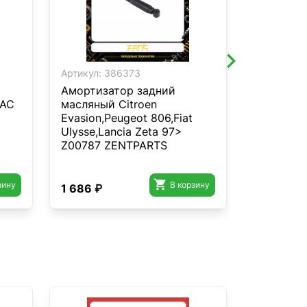
Артикул:
386373
Артикул:
3
Амортизатор задний
Амортиза
JAC
масляный Citroen
газовый 
Evasion,Peugeot 806,Fiat
2WD 1.1 
Ulysse,Lancia Zeta 97>
ZENTPAR
Z00787 ZENTPARTS

зину
В корзину
1 686 ₽
3 227 ₽