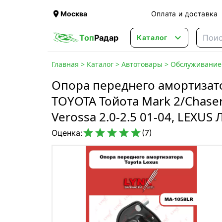

Москва
Оплата и доставка

Топ
Радар
Каталог
Главная
>
Каталог
>
Автотовары
>
Обслуживание 
Опора переднего амортизато
TOYOTA Тойота Mark 2/Chaser/
Verossa 2.0-2.5 01-04, LEXUS





Оценка:
(7)