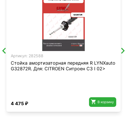
Артикул:
282588
Стойка амортизаторная передняя R LYNXauto
G32872R. Для: CITROEN Ситроен C3 I 02>

В корзину
4 475 ₽