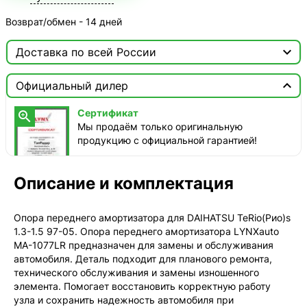
Возврат/обмен - 14 дней

Доставка по всей России

Москва

Официальный дилер
ТопРадар — Курьер
Сертификат

сегодня, от 350 ₽
Мы продаём только оригинальную
продукцию с официальной гарантией!
ТопРадар — Самовывоз
сегодня, бесплатно
наб. Бережковская, д. 20, стр. 19
Описание и комплектация
СДЭК — Пункты выдачи
1-3 дня, от 385 ₽
Опора переднего амортизатора для DAIHATSU TeRio(Рио)s
1.3-1.5 97-05. Опора переднего амортизатора LYNXauto
СДЭК — Курьер
MA-1077LR предназначен для замены и обслуживания
1-3 дня, от 385 ₽
автомобиля. Деталь подходит для планового ремонта,
технического обслуживания и замены изношенного
элемента. Помогает восстановить корректную работу
узла и сохранить надежность автомобиля при