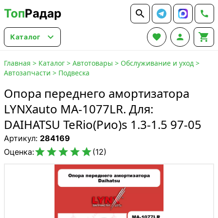
Топ
Радар






Каталог
Главная
>
Каталог
>
Автотовары
>
Обслуживание и уход
>
Автозапчасти
>
Подвеска
Опора переднего амортизатора
LYNXauto MA-1077LR. Для:
DAIHATSU TeRio(Рио)s 1.3-1.5 97-05
Артикул:
284169





Оценка:
(12)