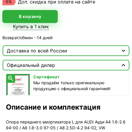
Доп. скидка при оплате на сайте
-5%
В корзину
Купить в 1 клик
Возврат/обмен - 14 дней

Доставка по всей России

Москва

Официальный дилер
ТопРадар — Курьер
Сертификат

сегодня, от 350 ₽
Мы продаём только оригинальную
продукцию с официальной гарантией!
ТопРадар — Самовывоз
сегодня, бесплатно
наб. Бережковская, д. 20, стр. 19
Описание и комплектация
СДЭК — Пункты выдачи
1-3 дня, от 385 ₽
Опора переднего амортизатора L для AUDI Ауди A4 1.6-2.6
94-00 / A6 1.8-3.0 97-05 / A8 2.5D-4.2 94-02, VW
СДЭК — Курьер