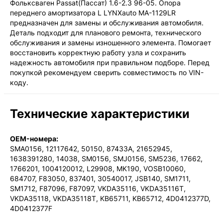
Фольксваген Passat(Пассат) 1.6-2.3 96-05. Опора
1-3 дня, от 385 ₽
переднего амортизатора L LYNXauto MA-1129LR
предназначен для замены и обслуживания автомобиля.
Деталь подходит для планового ремонта, технического
обслуживания и замены изношенного элемента. Помогает
восстановить корректную работу узла и сохранить
надежность автомобиля при правильном подборе. Перед
покупкой рекомендуем сверить совместимость по VIN-
коду.
Технические характеристики
OEM-номера:
SMA0156, 12117642, 50150, 87433A, 21652945,
1638391280, 14038, SM0156, SMJ0156, SM5236, 17662,
1766201, 1004120012, L29908, MK190, VOSB10060,
684707, F83050, 837401, 30540017, JSB140, SM1711,
SM1712, F87096, F87097, VKDA35116, VKDA35116T,
VKDA35118, VKDA35118T, KB65711, KB65712, 4D0412377D,
4D0412377F