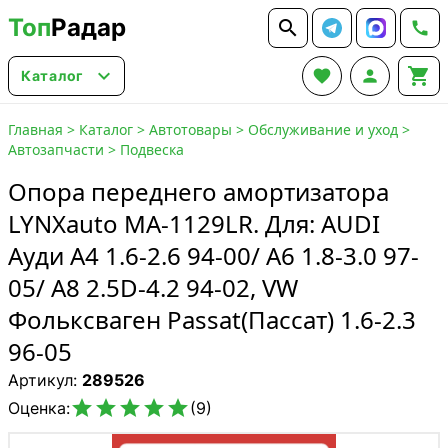
Топ
Радар






Каталог
Главная
>
Каталог
>
Автотовары
>
Обслуживание и уход
>
Автозапчасти
>
Подвеска
Опора переднего амортизатора
LYNXauto MA-1129LR. Для: AUDI
Ауди A4 1.6-2.6 94-00/ A6 1.8-3.0 97-
05/ A8 2.5D-4.2 94-02, VW
Фольксваген Passat(Пассат) 1.6-2.3
96-05
Артикул:
289526





Оценка:
(9)