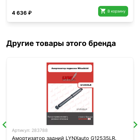

В корзину
4 636 ₽
Другие товары этого бренда
Артикул:
283788
Амортизатор задний LYNXauto G12535LR.