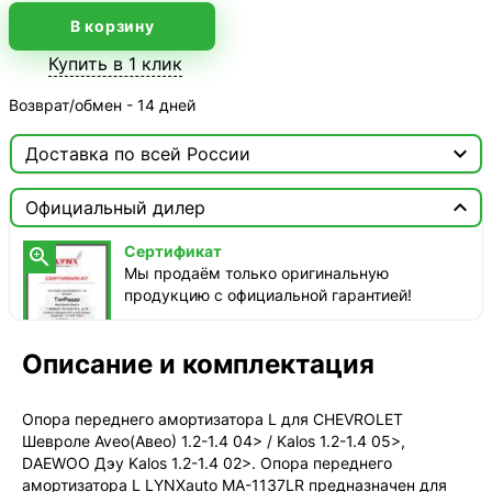
В корзину
Купить в 1 клик
Возврат/обмен - 14 дней

Доставка по всей России

Москва

Официальный дилер
ТопРадар — Курьер
Сертификат

сегодня, от 350 ₽
Мы продаём только оригинальную
продукцию с официальной гарантией!
ТопРадар — Самовывоз
сегодня, бесплатно
наб. Бережковская, д. 20, стр. 19
Описание и комплектация
СДЭК — Пункты выдачи
1-3 дня, от 385 ₽
Опора переднего амортизатора L для CHEVROLET
Шевроле Aveo(Авео) 1.2-1.4 04> / Kalos 1.2-1.4 05>,
СДЭК — Курьер
DAEWOO Дэу Kalos 1.2-1.4 02>. Опора переднего
1-3 дня, от 385 ₽
амортизатора L LYNXauto MA-1137LR предназначен для