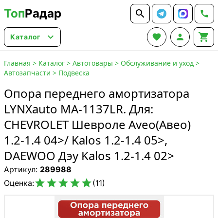
Топ
Радар






Каталог
Главная
>
Каталог
>
Автотовары
>
Обслуживание и уход
>
Автозапчасти
>
Подвеска
Опора переднего амортизатора
LYNXauto MA-1137LR. Для:
CHEVROLET Шевроле Aveo(Авео)
1.2-1.4 04>/ Kalos 1.2-1.4 05>,
DAEWOO Дэу Kalos 1.2-1.4 02>
Артикул:
289988





Оценка:
(11)