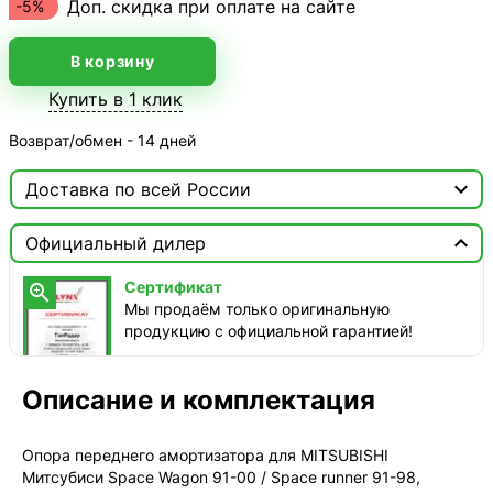
Доп. скидка при оплате на сайте
-5%
В корзину
Купить в 1 клик
Возврат/обмен - 14 дней

Доставка по всей России

Москва

Официальный дилер
ТопРадар — Курьер
Сертификат

сегодня, от 350 ₽
Мы продаём только оригинальную
продукцию с официальной гарантией!
ТопРадар — Самовывоз
сегодня, бесплатно
наб. Бережковская, д. 20, стр. 19
Описание и комплектация
СДЭК — Пункты выдачи
1-3 дня, от 385 ₽
Опора переднего амортизатора для MITSUBISHI
Митсубиси Space Wagon 91-00 / Space runner 91-98,
СДЭК — Курьер