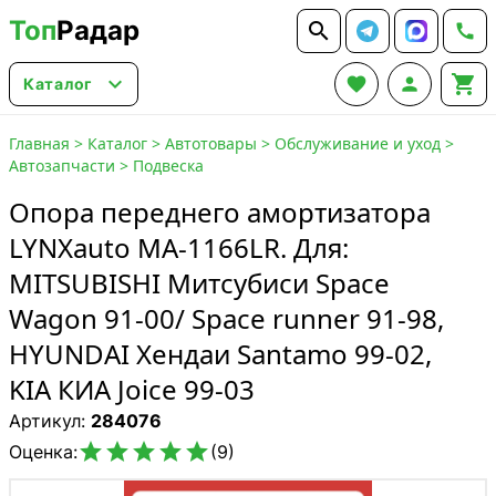
Топ
Радар






Каталог
Главная
>
Каталог
>
Автотовары
>
Обслуживание и уход
>
Автозапчасти
>
Подвеска
Опора переднего амортизатора
LYNXauto MA-1166LR. Для:
MITSUBISHI Митсубиси Space
Wagon 91-00/ Space runner 91-98,
HYUNDAI Хендаи Santamo 99-02,
KIA КИА Joice 99-03
Артикул:
284076





Оценка:
(9)