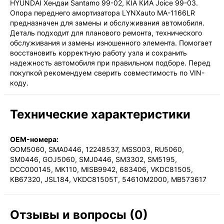
HYUNDAI Хендаи Santamo 99-02, KIA КИА Joice 99-03.
1-3 дня, от 385 ₽
Опора переднего амортизатора LYNXauto MA-1166LR
предназначен для замены и обслуживания автомобиля.
Деталь подходит для планового ремонта, технического
обслуживания и замены изношенного элемента. Помогает
восстановить корректную работу узла и сохранить
надежность автомобиля при правильном подборе. Перед
покупкой рекомендуем сверить совместимость по VIN-
коду.
Технические характеристики
OEM-номера:
GOM5060, SMA0446, 12248537, MSS003, RU5060,
SM0446, GOJ5060, SMJ0446, SM3302, SM5195,
DCC000145, MK110, MISB9942, 683406, VKDC81505,
KB67320, JSL184, VKDC81505T, 54610M2000, MB573617
Отзывы и вопросы (0)