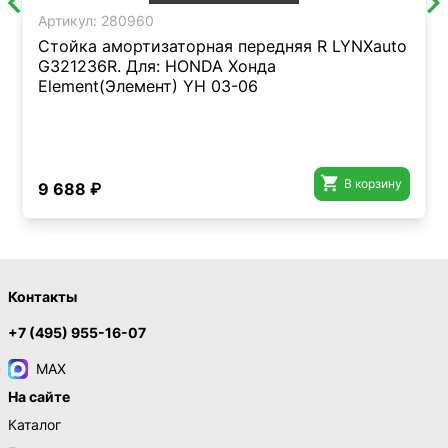
Артикул:
280960
Стойка амортизаторная передняя R LYNXauto
G321236R. Для: HONDA Хонда
Element(Элемент) YH 03-06

В корзину
9 688 ₽
Контакты
+7 (495) 955-16-07
MAX
На сайте
Каталог