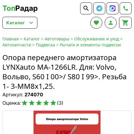
Топ
Радар






Каталог
Главная
>
Каталог
>
Автотовары
>
Обслуживание и уход
>
Автозапчасти
>
Подвеска
>
Рычаги и элементы подвески
Опора переднего амортизатора
LYNXauto MA-1266LR. Для: Volvo,
Вольво, S60 I 00>/ S80 I 99>. Резьба
1- 3-MM8x1,25.
Артикул:
274070





Оценка:
(3)