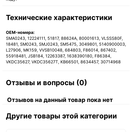
Технические характеристики
OEM-номера:
SMA0243, 12224111, 51817, 88624A, 80001613, VLSSS80F,
18481, SM0243, SMJ0243, SM5475, 3049801, 5140900003,
L27906, MK159, VVSB10048, 684803, F86014, 867402,
55918481, JSB184, 12263387, 1638390180, F86384,
VKDC35627, VKDC35627T, KB66501, 8634457, 30714968
Отзывы и вопросы (0)
Отзывов на данный товар пока нет
Другие товары этой категории